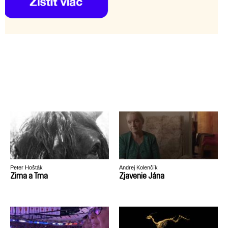
Peter Hošták
Andrej Kolenčík
Zima a Tma
Zjavenie Jána