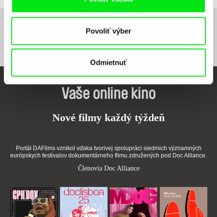
1
2
3
4
5
6
7
8
9
10
11
12
Povoliť výber
Odmietnuť
Vaše online kino
Nové filmy každý týždeň
Portál DAFilms vznikol vďaka tvorivej spolupráci siedmich významných
európskych festivalov dokumentárneho filmu združených pod Doc Alliance.
Členovia Doc Alliance