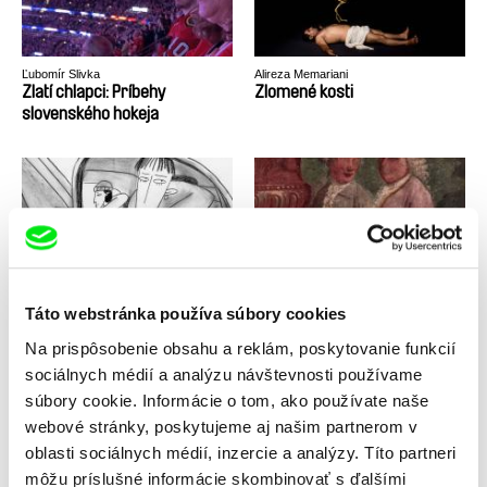
Ľubomír Slivka
Alireza Memariani
Zlatí chlapci: Príbehy
Zlomené kosti
slovenského hokeja
Anastasiia Falileieva
Petr Václav
Zomrela som v Irpini
Zpověď zapomenutého
Táto webstránka používa súbory cookies
Na prispôsobenie obsahu a reklám, poskytovanie funkcií
sociálnych médií a analýzu návštevnosti používame
súbory cookie. Informácie o tom, ako používate naše
webové stránky, poskytujeme aj našim partnerom v
oblasti sociálnych médií, inzercie a analýzy. Títo partneri
môžu príslušné informácie skombinovať s ďalšími
Jana Bučka, Marek Šulík
Marek Kuboš