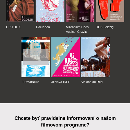
CPH:DOX
Doclisboa
Millennium Docs
DOK Leipzig
Against Gravity
FIDMarseille
Ji.hlava IDFF
Visions du Réel
Chcete byť pravidelne informovaní o našom
filmovom programe?