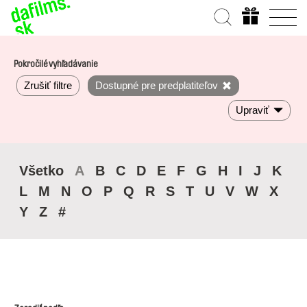
Pokročilé vyhľadávanie
Zrušiť filtre
Dostupné pre predplatiteľov
Upraviť
Všetko
A
B
C
D
E
F
G
H
I
J
K
L
M
N
O
P
Q
R
S
T
U
V
W
X
Y
Z
#