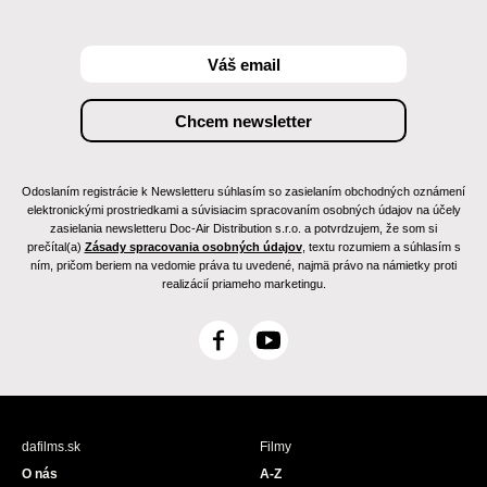
Odoslaním registrácie k Newsletteru súhlasím so zasielaním obchodných oznámení
elektronickými prostriedkami a súvisiacim spracovaním osobných údajov na účely
zasielania newsletteru Doc-Air Distribution s.r.o. a potvrdzujem, že som si
prečítal(a)
Zásady spracovania osobných údajov
, textu rozumiem a súhlasím s
ním, pričom beriem na vedomie práva tu uvedené, najmä právo na námietky proti
realizácií priameho marketingu.
F
Y
a
o
c
u
e
T
b
u
dafilms.sk
Filmy
o
b
O nás
A-Z
o
e