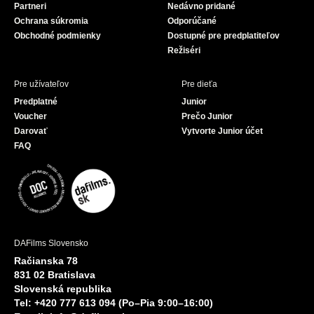
Partneri
Nedávno pridané
k
Ochrana súkromia
Odporúčané
Obchodné podmienky
Dostupné pre predplatiteľov
Režiséri
Pre užívateľov
Pre dieťa
Predplatné
Junior
Voucher
Prečo Junior
Darovať
Vytvorte Junior účet
FAQ
DAFilms Slovensko
Račianska 78
831 02 Bratislava
Slovenská republika
Tel: +420 777 613 094 (Po–Pia 9:00–16:00)