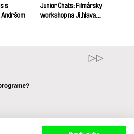
ts s
Junior Chats: Filmársky
m Andršom
workshop na Ji.hlava
deťom 2024
 programe?
Povoliť všetko