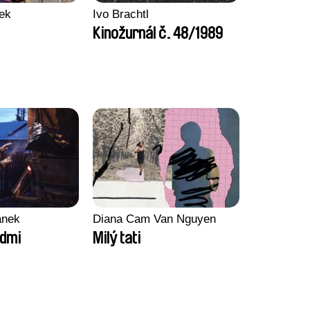
ek
Ivo Brachtl
Kinožurnál č. 48/1989
ánek
Diana Cam Van Nguyen
admi
Milý tati