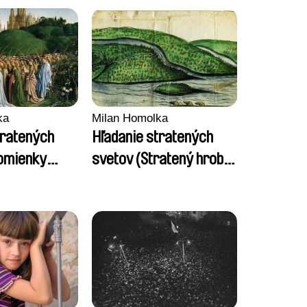
ka
Milan Homolka
tratených
Hľadanie stratených
omienky
svetov (Stratený hrob
tanerovej)
kráľovnej Žofie)