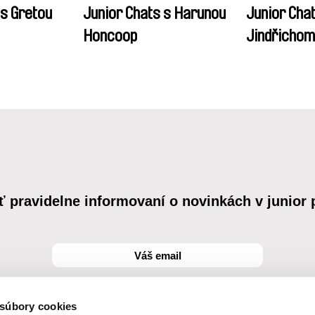
 s Gretou
Junior Chats s Harunou
Junior Cha
Honcoop
Jindřicho
ť pravidelne informovaní o novinkách v junior
 súbory cookies