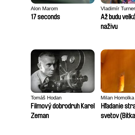
Alon Marom
Vladimír Turne
17 seconds
Až budu velká
naživu
Tomáš Hodan
Milan Homolka
Filmový dobrodruh Karel
Hľadanie str
Zeman
svetov (Bitka
Rozhanovcia