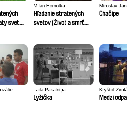
Milan Homolka
Miroslav Jan
atených
Hľadanie stratených
Chačipe
aty svet
svetov (Život a smrť
 mamutov)
palatína)
ozálie
Laila Pakalniņa
Kryštof Zvol
Lyžička
Medzi odp