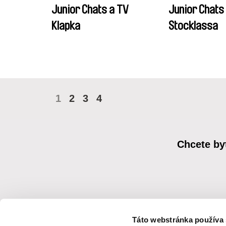
Junior Chats a TV
Junior Chats
Klapka
Stocklassa
1
2
3
4
Chcete by
Táto webstránka používa