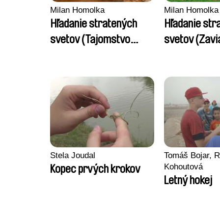
Milan Homolka
Milan Homolka
Hľadanie stratených
Hľadanie str
svetov (Tajomstvo
svetov (Zavi
levočského podzemia)
slovenských
Stela Joudal
Tomáš Bojar, R
Kohoutová
Kopec prvých krokov
Letný hokej