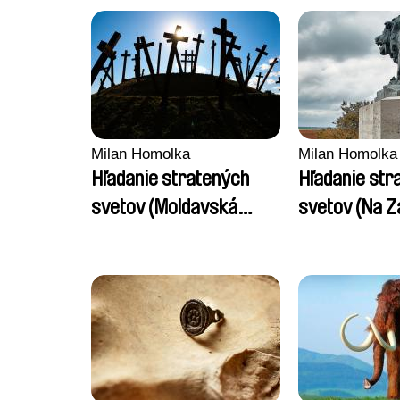
Milan Homolka
Milan Homolka
Hľadanie stratených
Hľadanie str
svetov (Moldavská
svetov (Na Z
jaskyňa mŕtvych)
nové)