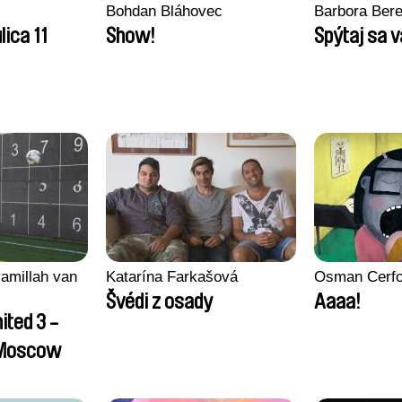
Bohdan Bláhovec
Barbora Ber
lica 11
Show!
Spýtaj sa v
amillah van
Katarína Farkašová
Osman Cerf
Švédi z osady
Aaaa!
ited 3 -
 Moscow