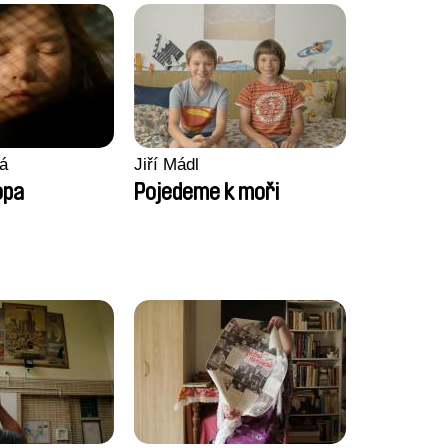
á
Jiří Mádl
opa
Pojedeme k moři