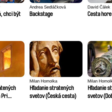
r
Andrea Sedláčková
David Čálek
, chci být
Backstage
Cesta hore
Milan Homolka
Milan Homol
atených
Hľadanie stratených
Hľadanie s
 Pri
svetov (Česká cesta)
svetov (Do
ch)
delovou guľ