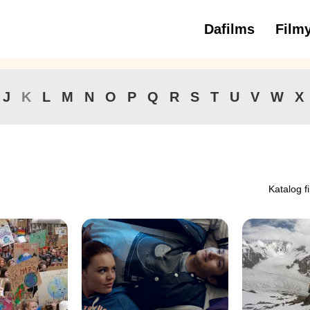
Dafilms
Film
3 až 6 roko
J
K
L
M
N
O
P
Q
R
S
T
U
V
W
X
Katalog f