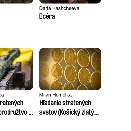
Daria Kashcheeva
Dcéra
ka
Milan Homolka
tratených
Hľadanie stratených
brodružtvo s
svetov (Košický zlatý
ou)
poklad)