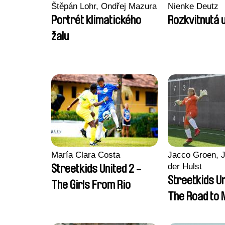
Štěpán Lohr, Ondřej Mazura
Nienke Deutz
Portrét klimatického
Rozkvitnutá u
žalu
María Clara Costa
Jacco Groen, J
der Hulst
Streetkids United 2 -
Streetkids Un
The Girls From Rio
The Road to