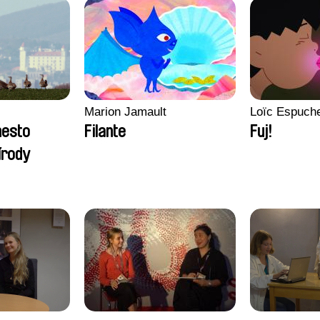
Marion Jamault
Loïc Espuch
mesto
Filante
Fuj!
írody