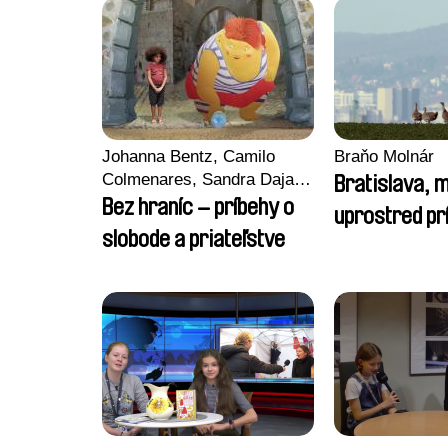
Johanna Bentz, Camilo
Braňo Molnár
Colmenares, Sandra Dajani,
Bratislava, 
Madeleine Dallmeyer,
Bez hraníc – príbehy o
uprostred pr
Nazgol Emami, Diana
slobode a priateľstve
Menestrey, Khaled Nawal,
Nada Riyad