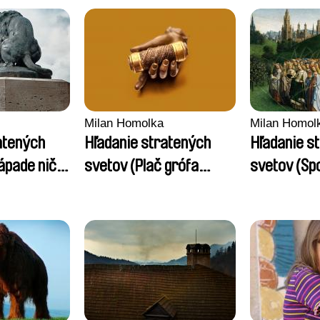
Milan Homolka
Milan Homol
atených
Hľadanie stratených
Hľadanie s
ápade nič
svetov (Plač grófa
svetov (Sp
Pálfiho)
Heleny Kot