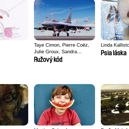
Taye Cimon, Pierre Coëz,
Linda Kallis
Julie Groux, Sandra
Psia láska
Leydier, Manuarii Morel,
Ružový kód
Romain Seisson