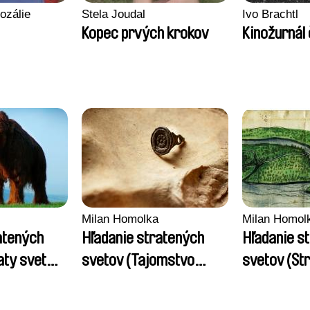
ozálie
Stela Joudal
Ivo Brachtl
Kopec prvých krokov
Kinožurnál
Milan Homolka
Milan Homol
atených
Hľadanie stratených
Hľadanie s
aty svet
svetov (Tajomstvo
svetov (St
 mamutov)
levočského podzemia)
kráľovnej Ž