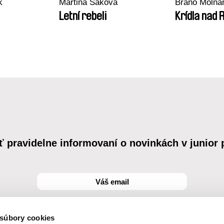
k
Martina Saková
Braňo Molná
Letní rebeli
Krídla nad 
ť pravidelne informovaní o novinkách v junior
 súbory cookies