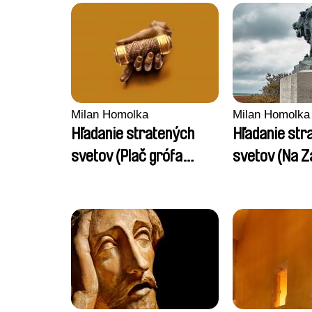
Milan Homolka
Milan Homolka
Hľadanie stratených
Hľadanie str
svetov (Plač grófa
svetov (Na Z
Pálfiho)
nové)