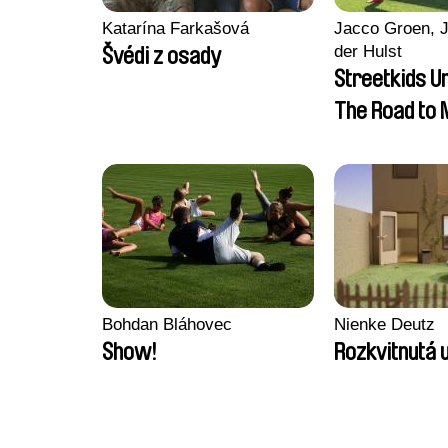
Katarína Farkašová
Jacco Groen, J
der Hulst
Švédi z osady
Streetkids Un
The Road to
Bohdan Bláhovec
Nienke Deutz
Show!
Rozkvitnutá u