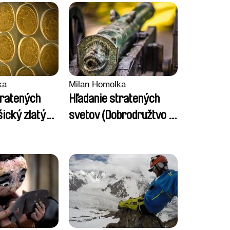
ka
Milan Homolka
tratených
Hľadanie stratených
ický zlatý
svetov (Dobrodružtvo s
delovou guľou)