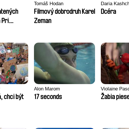
Tomáš Hodan
Daria Kashc
atených
Filmový dobrodruh Karel
Dcéra
 Pri
Zeman
ch)
r
Alon Marom
Violaine Pas
, chci být
17 seconds
Žabia pies