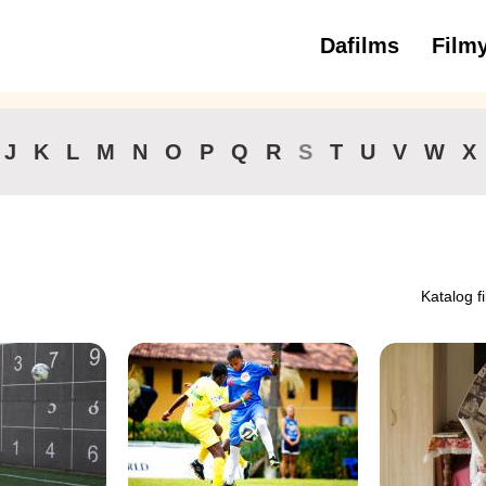
Dafilms
Film
3 až 6 roko
J
K
L
M
N
O
P
Q
R
S
T
U
V
W
X
Katalog f