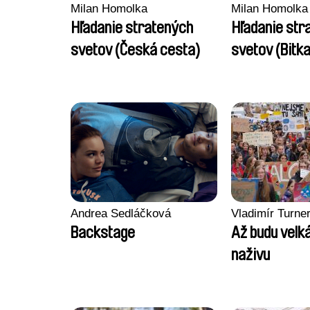
Milan Homolka
Milan Homolka
Hľadanie stratených
Hľadanie str
svetov (Česká cesta)
svetov (Bitka
Rozhanovcia
Andrea Sedláčková
Vladimír Turne
Backstage
Až budu velká
naživu