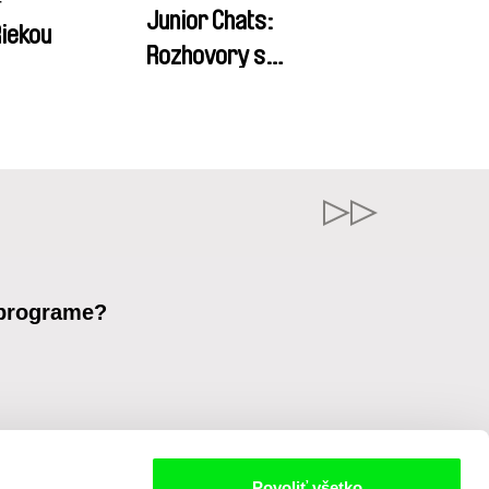
r
Junior Chats:
Riekou
Rozhovory s
návštevníkmi festivalu
 programe?
Povoliť všetko