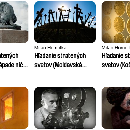
Milan Homolka
Milan Homol
atených
Hľadanie stratených
Hľadanie s
ápade nič
svetov (Moldavská
svetov (Koš
jaskyňa mŕtvych)
poklad)