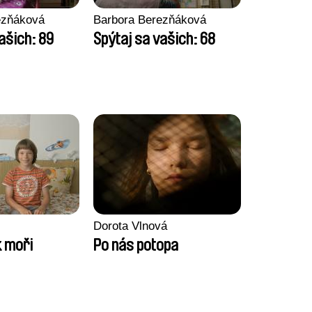
ezňáková
Barbora Berezňáková
ašich: 89
Spýtaj sa vašich: 68
Dorota Vlnová
 moři
Po nás potopa