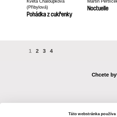
Květa Chaloupková
Martin Pertlíče
(Přibylová)
Noctuelle
Pohádka z cukřenky
1
2
3
4
Chcete by
Táto webstránka používa