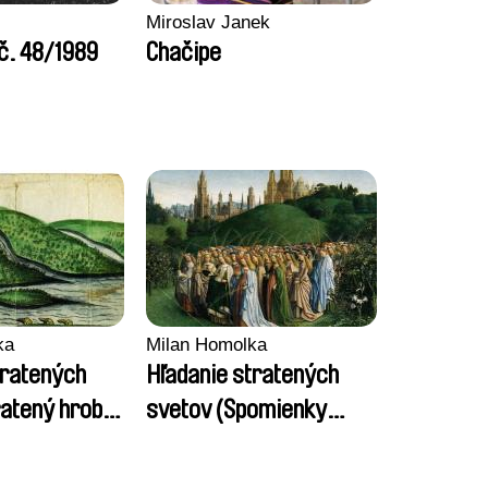
Miroslav Janek
 č. 48/1989
Chačipe
ka
Milan Homolka
tratených
Hľadanie stratených
ratený hrob
svetov (Spomienky
ofie)
Heleny Kottanerovej)