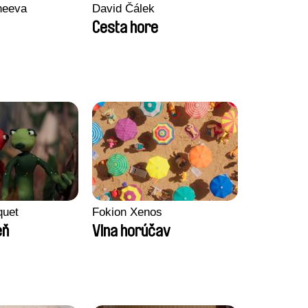
heeva
David Čálek
Cesta hore
quet
Fokion Xenos
eň
Vlna horúčav