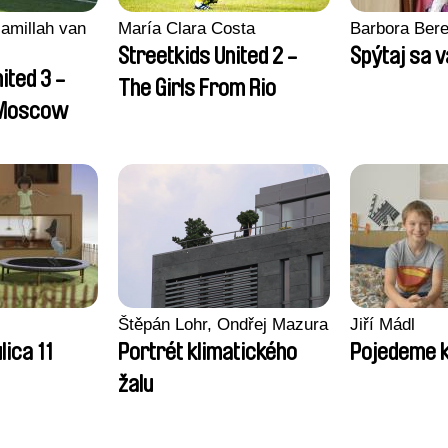
amillah van
María Clara Costa
Barbora Ber
Streetkids United 2 -
Spýtaj sa v
ited 3 -
The Girls From Rio
 Moscow
Štěpán Lohr, Ondřej Mazura
Jiří Mádl
lica 11
Portrét klimatického
Pojedeme k
žalu