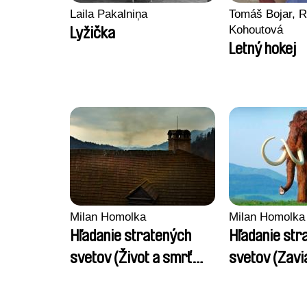
Laila Pakalniņa
Tomáš Bojar, R
Kohoutová
Lyžička
Letný hokej
Milan Homolka
Milan Homolka
Hľadanie stratených
Hľadanie str
svetov (Život a smrť
svetov (Zavi
palatína)
slovenských