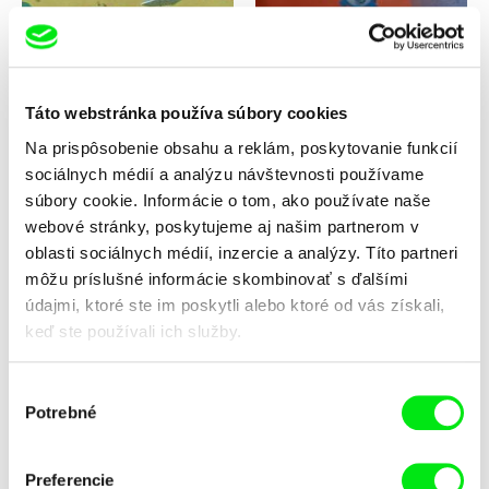
Táto webstránka používa súbory cookies
Anne Larricq
Vladimír Pikalík
Niečo sa stalo
Neposlušné koliesko
Na prispôsobenie obsahu a reklám, poskytovanie funkcií
sociálnych médií a analýzu návštevnosti používame
súbory cookie. Informácie o tom, ako používate naše
webové stránky, poskytujeme aj našim partnerom v
oblasti sociálnych médií, inzercie a analýzy. Títo partneri
môžu príslušné informácie skombinovať s ďalšími
údajmi, ktoré ste im poskytli alebo ktoré od vás získali,
keď ste používali ich služby.
Miriam Lazrak
Giulia Martinelli
Výber
Motýle v bruchu
Marea
Potrebné
súhlasu
Preferencie