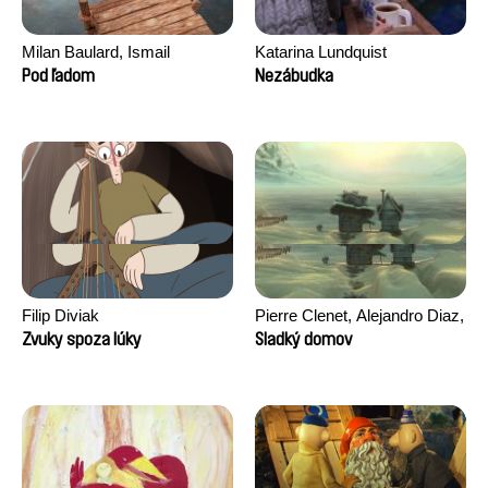
Milan Baulard, Ismail
Katarina Lundquist
Berrahma, Flore Dupont,
Pod ľadom
Nezábudka
Laurie Estampes, Quentin
Nory, Hugo Potin
Filip Diviak
Pierre Clenet, Alejandro Diaz,
Romain Mazevet, Stéphane
Zvuky spoza lúky
Sladký domov
Paccolat