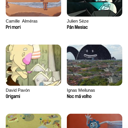
Camille​ ​ ​Alméras
Julien Sèze
Pri mori
Pán Mesiac
David Pavón
Ignas Meilunas
Origami
Noc má voľno