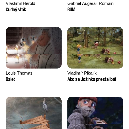
Vlastimil Herold
Gabriel Augerai, Romain
Augier, Laurie Pereira De
Čudný vták
BUM
Figueiredo, Charles Di Cicco,
Yannick Jacquin
Louis Thomas
Vladimír Pikalík
Balet
Ako sa Jožinko prestal báť