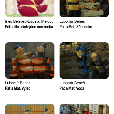
Inès Bernard-Espina, Mélody
Lubomír Beneš
Boulissière, Clémentine
Patouille a lietajúce semienka
Pat a Mat: Záhradka
Campos
Lubomír Beneš
Lubomír Beneš
Pat a Mat: Výlet
Pat a Mat: Voda