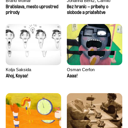
Braňo Molnár
Johanna Bentz, Camilo
Colmenares, Sandra Dajani,
Bratislava, mesto uprostred
Bez hraníc – príbehy o
prírody
Madeleine Dallmeyer, Nazgol
slobode a priateľstve
Emami, Diana Menestrey,
Khaled Nawal, Nada Riyad
Kolja Saksida
Osman Cerfon
Ahoj, Koyaa!
Aaaa!