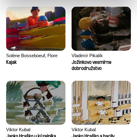
Solène Bosseboeuf, Flore
Vladimír Pikalík
Dechorgnat, Tiphaine Klein,
Kajak
Jožinkovo vesmírne
Auguste Lefort, Antoine Rossi
dobrodružstvo
Viktor Kubal
Viktor Kubal
Janko Hraško u kúzelníka
Janko Hraško a bacily