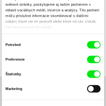
webové stránky, poskytujeme aj našim partnerom v
Názov filmu
oblasti sociálnych médií, inzercie a analýzy. Títo partneri
môžu príslušné informácie skombinovať s ďalšími
údajmi, ktoré ste im poskytli alebo ktoré od vás získali,
keď ste používali ich služby.
Výber
Potrebné
súhlasu
Pierre Clenet, Alejandro Diaz,
Filip Diviak
Romain Mazevet, Stéphane
Sladký domov
Zvuky spoza lúky
Preferencie
Paccolat
Štatistiky
1
2
3
4
Marketing