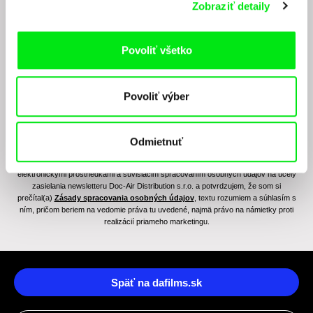
Zobraziť detaily
Chcete byť pravidelne informovaní o novinkách v
junior programe?
Povoliť všetko
Povoliť výber
Odmietnuť
Odoslaním registrácie k Newsletteru súhlasím so zasielaním obchodných oznámení
elektronickými prostriedkami a súvisiacim spracovaním osobných údajov na účely
zasielania newsletteru Doc-Air Distribution s.r.o. a potvrdzujem, že som si
prečítal(a)
Zásady spracovania osobných údajov
, textu rozumiem a súhlasím s
ním, pričom beriem na vedomie práva tu uvedené, najmä právo na námietky proti
realizácií priameho marketingu.
Späť na dafilms.sk