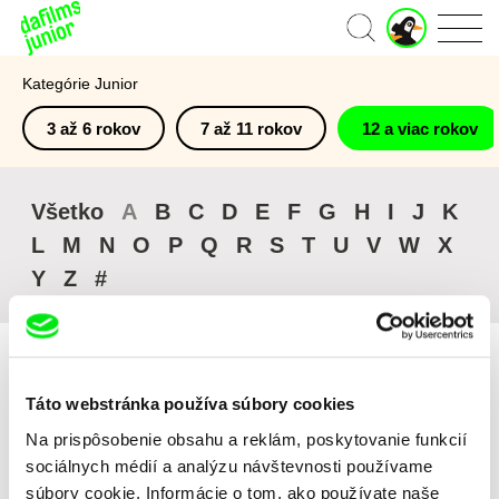
J
Domov
u
n
Kategórie Junior
i
o
3 až 6 rokov
7 až 11 rokov
12 a viac rokov
r
ú
č
e
Všetko
A
B
C
D
E
F
G
H
I
J
K
t
L
M
N
O
P
Q
R
S
T
U
V
W
X
Y
Z
#
Táto webstránka používa súbory cookies
Zoradiť podľa
Na prispôsobenie obsahu a reklám, poskytovanie funkcií
sociálnych médií a analýzu návštevnosti používame
Katalog filmov
súbory cookie. Informácie o tom, ako používate naše
Nedávno pridané