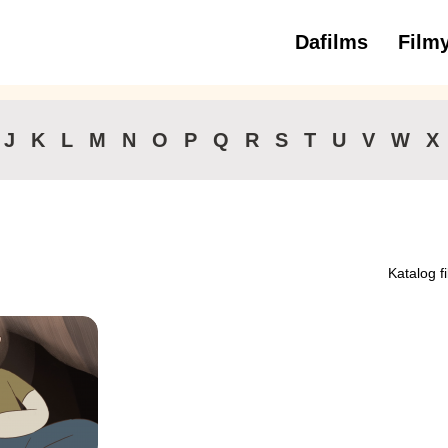
Dafilms
Film
3 až 6 roko
J
K
L
M
N
O
P
Q
R
S
T
U
V
W
X
Katalog f