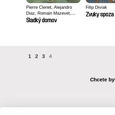
Pierre Clenet, Alejandro
Filip Diviak
Diaz, Romain Mazevet,
Zvuky spoza 
Stéphane Paccolat
Sladký domov
1
2
3
4
Chcete by