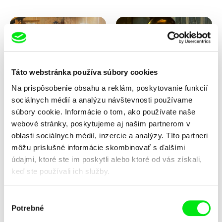
Táto webstránka používa súbory cookies
Na prispôsobenie obsahu a reklám, poskytovanie funkcií
Lubomír Beneš
Lubomír Beneš
sociálnych médií a analýzu návštevnosti používame
Pat a Mat: Gril
Pat a Mat: Gramofón
súbory cookie. Informácie o tom, ako používate naše
webové stránky, poskytujeme aj našim partnerom v
oblasti sociálnych médií, inzercie a analýzy. Títo partneri
môžu príslušné informácie skombinovať s ďalšími
údajmi, ktoré ste im poskytli alebo ktoré od vás získali,
keď ste používali ich služby.
Výber
Potrebné
súhlasu
Lubomír Beneš
Lubomír Beneš