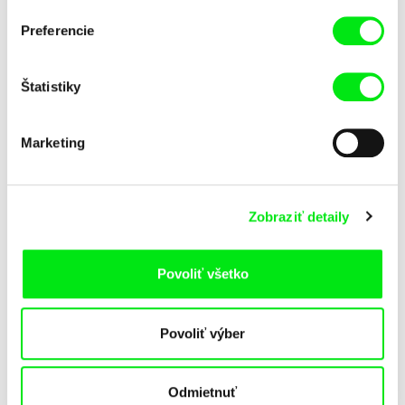
Pat a Mat: Garáž
Pat a Mat: Dvere
Preferencie
Štatistiky
Marketing
Lubomír Beneš
Lubomír Beneš
Zobraziť detaily
Pat a Mat: Domáci majstri
Pat a Mat: Dielňa
Povoliť všetko
Povoliť výber
Odmietnuť