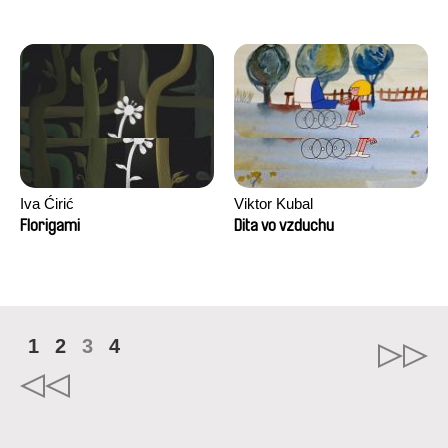
Iva Ćirić
Viktor Kubal
Florigami
Dita vo vzduchu
1
2
3
4