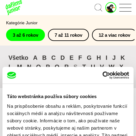
J
Domov
u
n
Kategórie Junior
i
o
3 až 6 rokov
7 až 11 rokov
12 a viac rokov
r
ú
č
e
Všetko
A
B
C
D
E
F
G
H
I
J
K
t
L
M
N
O
P
Q
R
S
T
U
V
W
X
Y
Z
#
Táto webstránka používa súbory cookies
Na prispôsobenie obsahu a reklám, poskytovanie funkcií
sociálnych médií a analýzu návštevnosti používame
Zoradiť podľa
súbory cookie. Informácie o tom, ako používate naše
Katalog filmov
webové stránky, poskytujeme aj našim partnerom v
Nedávno pridané
oblasti sociálnych médií, inzercie a analýzy. Títo partneri