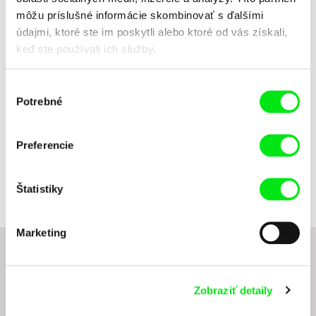
môžu príslušné informácie skombinovať s ďalšími
Názov filmu
údajmi, ktoré ste im poskytli alebo ktoré od vás získali,
keď ste používali ich služby.
Výber
Potrebné
súhlasu
Preferencie
Lucie Sunková
Pierre Clenet, Alejandro Diaz,
Romain Mazevet, Stéphane
Strom
Sladký domov
Paccolat
Štatistiky
Marketing
Chcete byť pravidelne informovaní o novinkách v
junior programe?
Zobraziť detaily