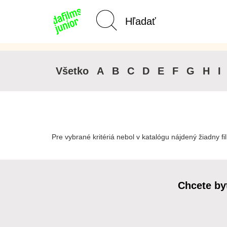
Kategórie Junior
Domov
Všetko
A
B
C
D
E
F
G
H
I
Pre vybrané kritériá nebol v katalógu nájdený žiadny fi
Chcete by