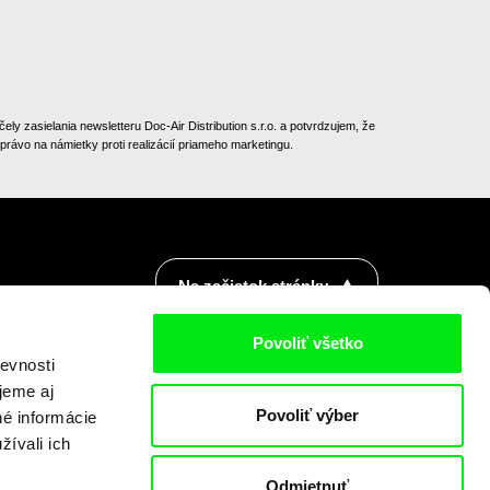
 zasielania newsletteru Doc-Air Distribution s.r.o. a potvrdzujem, že
rávo na námietky proti realizácií priameho marketingu.
Na začiatok stránky
Povoliť všetko
evnosti
jeme aj
Povoliť výber
né informácie
žívali ich
Odmietnuť