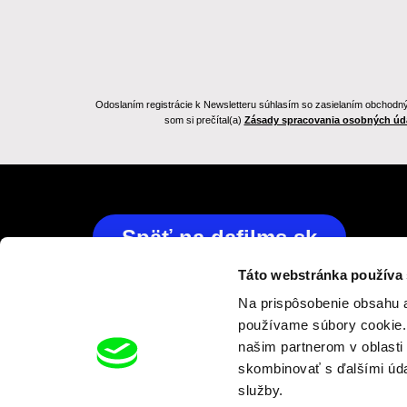
Odoslaním registrácie k Newsletteru súhlasím so zasielaním obchodnýc
som si prečítal(a)
Zásady spracovania osobných úd
Späť na dafilms.sk
Táto webstránka používa
Na prispôsobenie obsahu a
používame súbory cookie. 
našim partnerom v oblasti 
skombinovať s ďalšími údaj
služby.