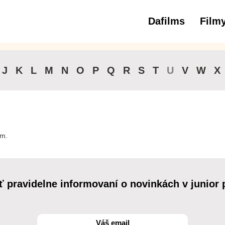
Dafilms
Film
3 až 6 roko
J
K
L
M
N
O
P
Q
R
S
T
U
V
W
X
lm.
ť pravidelne informovaní o novinkách v junior