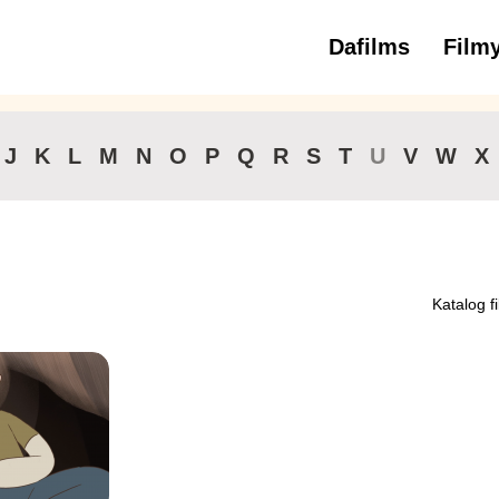
Dafilms
Film
3 až 6 roko
J
K
L
M
N
O
P
Q
R
S
T
U
V
W
X
Katalog f