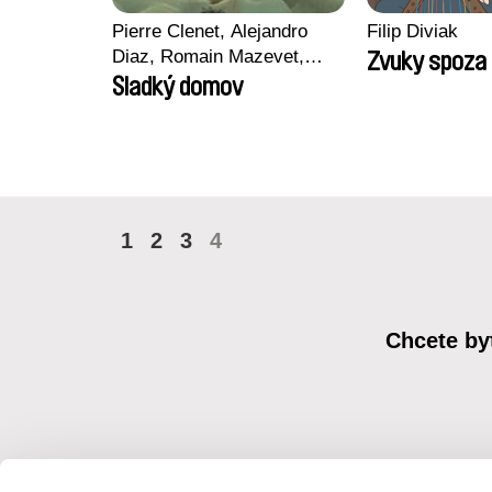
Pierre Clenet, Alejandro
Filip Diviak
Diaz, Romain Mazevet,
Zvuky spoza 
Stéphane Paccolat
Sladký domov
1
2
3
4
Chcete by