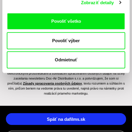
Zobraziť detaily
Chcete byť pravidelne informovaní o novinkách v
junior programe?
Povoliť všetko
Povoliť výber
Odmietnuť
Odoslaním registrácie k Newsletteru súhlasím so zasielaním obchodných oznámení
elektronickými prostriedkami a súvisiacim spracovaním osobných údajov na účely
zasielania newsletteru Doc-Air Distribution s.r.o. a potvrdzujem, že som si
prečítal(a)
Zásady spracovania osobných údajov
, textu rozumiem a súhlasím s
ním, pričom beriem na vedomie práva tu uvedené, najmä právo na námietky proti
realizácií priameho marketingu.
Späť na dafilms.sk