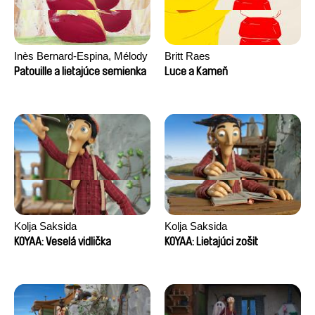
Inès Bernard-Espina, Mélody
Britt Raes
Boulissière, Clémentine
Patouille a lietajúce semienka
Luce a Kameň
Campos
Kolja Saksida
Kolja Saksida
KOYAA: Veselá vidlička
KOYAA: Lietajúci zošit