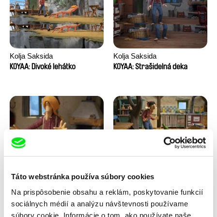
Kolja Saksida
Kolja Saksida
KOYAA: Divoké lehátko
KOYAA: Strašidelná deka
Kolja Saksida
Kolja Saksida
Táto webstránka používa súbory cookies
KOYAA: Zamrznutý šál
KOYAA: Tancujúce ponožky
Na prispôsobenie obsahu a reklám, poskytovanie funkcií
sociálnych médií a analýzu návštevnosti používame
súbory cookie. Informácie o tom, ako používate naše