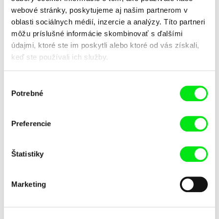
webové stránky, poskytujeme aj našim partnerom v
oblasti sociálnych médií, inzercie a analýzy. Títo partneri
môžu príslušné informácie skombinovať s ďalšími
údajmi, ktoré ste im poskytli alebo ktoré od vás získali,
keď ste používali ich služby.
Kolja Saksida
Kolja Saksida
Výber
KOYAA: Pochabé nálepky
KOYAA: Podvratný kôš
Potrebné
súhlasu
Preferencie
Štatistiky
Marketing
Kolja Saksida
Kolja Saksida
KOYAA: Mazľavé mydlo
KOYAA: Skákavá guma