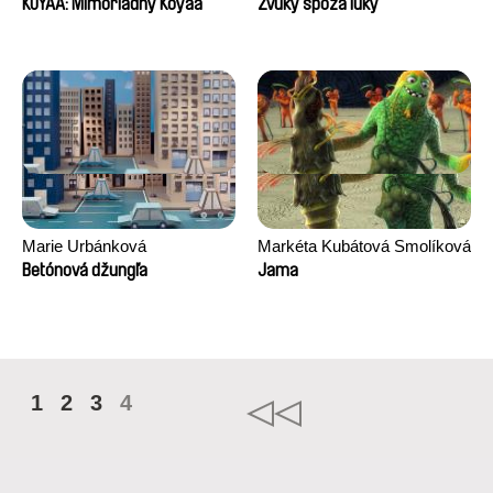
KOYAA: Mimoriadny Koyaa
Zvuky spoza lúky
Marie Urbánková
Markéta Kubátová Smolíková
Betónová džungľa
Jama
1
2
3
4