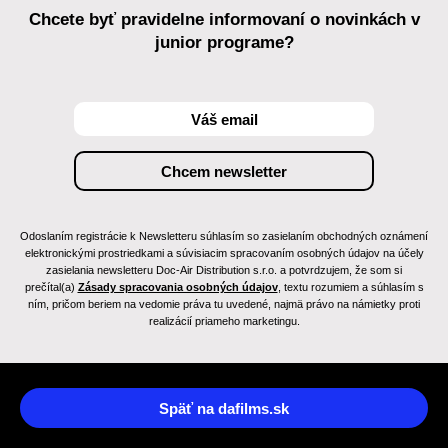
Chcete byť pravidelne informovaní o novinkách v
junior programe?
Odoslaním registrácie k Newsletteru súhlasím so zasielaním obchodných oznámení
elektronickými prostriedkami a súvisiacim spracovaním osobných údajov na účely
zasielania newsletteru Doc-Air Distribution s.r.o. a potvrdzujem, že som si
prečítal(a)
Zásady spracovania osobných údajov
, textu rozumiem a súhlasím s
ním, pričom beriem na vedomie práva tu uvedené, najmä právo na námietky proti
realizácií priameho marketingu.
Späť na dafilms.sk