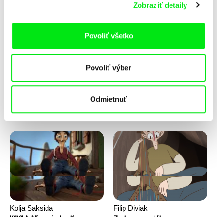
Zobraziť detaily
Povoliť všetko
Povoliť výber
Kolja Saksida
Kolja Saksida
Odmietnuť
KOYAA: Nepolapiteľný papier
KOYAA: Nezbedné auto
Kolja Saksida
Filip Diviak