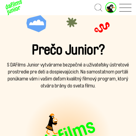
J
Domov
u
n
i
o
r
ú
Prečo Junior?
č
e
t
S DAFilms Junior vytvárame bezpečné a užívateľsky ústretové
prostredie pre deti a dospievajúcich. Na samostatnom portáli
ponúkame vám i vašim deťom kvalitný filmový program, ktorý
otvára brány do sveta filmu.