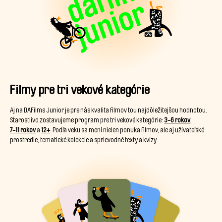
Filmy pre tri vekové kategórie
Aj na DAFilms Junior je pre nás kvalita filmov tou najdôležitejšou hodnotou.
Starostlivo zostavujeme program pre tri vekové kategórie:
3-6 rokov
,
7-11 rokov
a
12+
. Podľa veku sa mení nielen ponuka filmov, ale aj užívateľské
prostredie, tematické kolekcie a sprievodné texty a kvízy.