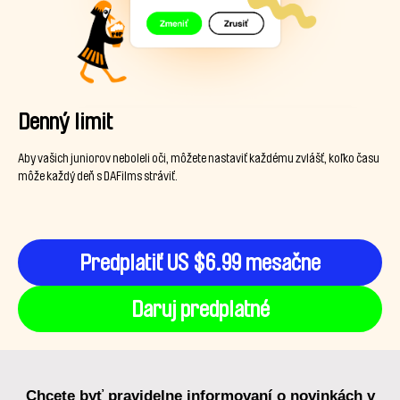
Denný limit
Aby vašich juniorov neboleli oči, môžete nastaviť každému zvlášť, koľko času
môže každý deň s DAFilms stráviť.
Predplatiť US $6.99 mesačne
Daruj predplatné
Chcete byť pravidelne informovaní o novinkách v