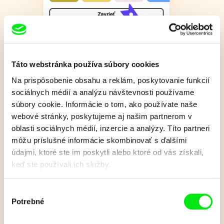
Táto webstránka používa súbory cookies
Odporučte film svojim deťom
Na prispôsobenie obsahu a reklám, poskytovanie funkcií
sociálnych médií a analýzu návštevnosti používame
Zaujal vás v našom programe film a chceli by ste ho odporučiť niektorému z
súbory cookie. Informácie o tom, ako používate naše
vašich detí? Žiadny problém. Do každého Junior účtu môžete pridávať
webové stránky, poskytujeme aj našim partnerom v
deťom vami vybrané filmy. Svoje obľúbené filmy si môžu osrdiečkovať aj
oblasti sociálnych médií, inzercie a analýzy. Títo partneri
samy deti a kedykoľvek sa k nim môžu v svojom užívateľskom profile vrátiť.
môžu príslušné informácie skombinovať s ďalšími
údajmi, ktoré ste im poskytli alebo ktoré od vás získali,
keď ste používali ich služby.
Výber
Potrebné
súhlasu