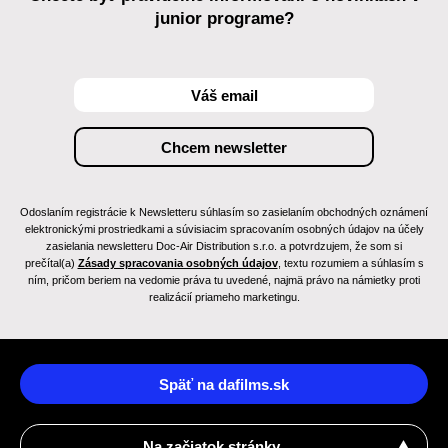
junior programe?
Odoslaním registrácie k Newsletteru súhlasím so zasielaním obchodných oznámení
elektronickými prostriedkami a súvisiacim spracovaním osobných údajov na účely
zasielania newsletteru Doc-Air Distribution s.r.o. a potvrdzujem, že som si
prečítal(a)
Zásady spracovania osobných údajov
, textu rozumiem a súhlasím s
ním, pričom beriem na vedomie práva tu uvedené, najmä právo na námietky proti
realizácií priameho marketingu.
Späť na dafilms.sk
Na začiatok stránky