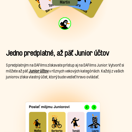
Jedno predplatné, až päť Junior účtov
S predplatným na DAFilms získavate prístup aj na DAFilms Junior. Vytvoriť si
môžete až päť
Junior účtov
v rôznych vekových kategóriách. Každý z vašich
juniorov získa vlastný účet, ktorý bude vedieť hravo ovládať.