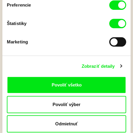
Preferencie
Štatistiky
Marketing
Kvízy a súťaže
DAFilms Junior nie sú iba filmy. Pre deti tvoríme aj kvízy a súťaže. Pre staršie
vekové skupiny pripravujeme aj sprievodné texty a pracovné listy, aby mohli
Zobraziť detaily
hlbšie porozumieť filmom a náročnejším témam.
Povoliť všetko
Povoliť výber
Odmietnuť