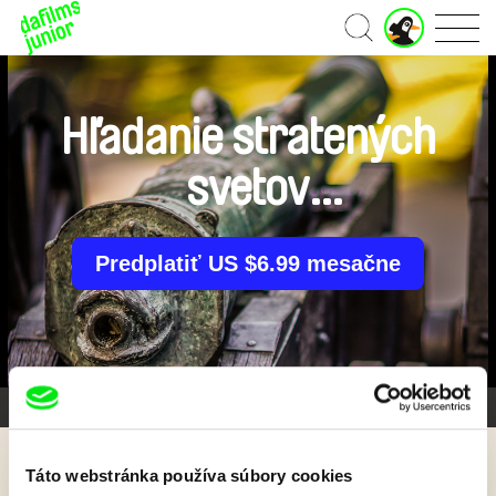
J
Domov
u
n
i
o
Hľadanie stratených
r
ú
svetov
č
e
t
(Dobrodružtvo s
Predplatiť US $6.99 mesačne
delovou guľou)
Galéria 1/2
Táto webstránka používa súbory cookies
Späť