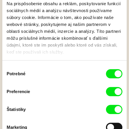
Na prispôsobenie obsahu a reklám, poskytovanie funkcií
sociálnych médií a analýzu návštevnosti používame
súbory cookie. Informácie o tom, ako používate naše
Hľadanie stratených
webové stránky, poskytujeme aj našim partnerom v
oblasti sociálnych médií, inzercie a analýzy. Títo partneri
svetov (Dobrodružtvo s
môžu príslušné informácie skombinovať s ďalšími
údajmi, ktoré ste im poskytli alebo ktoré od vás získali,
delovou guľou)
keď ste používali ich služby.
Výber
Delostrelecká guľa uložená v zbierkach múzea na Červenom
Potrebné
súhlasu
kameni je svedectvom o hrdinstve uhorských husárov za
sedemročnej vojny Márie Terézie proti Prusku.
Preferencie
Film je súčasťou cyklu
Hľadanie stratených svetov
, v ktorom
legendárny historik Pavel Dvořák odhaľuje skryté zákutia
Štatistiky
slovenskej histórie.
Zobraziť viac
Marketing