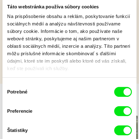
Táto webstránka používa súbory cookies
Na prispôsobenie obsahu a reklám, poskytovanie funkcií
Balet
sociálnych médií a analýzu návštevnosti používame
súbory cookie. Informácie o tom, ako používate naše
webové stránky, poskytujeme aj našim partnerom v
oblasti sociálnych médií, inzercie a analýzy. Títo partneri
Zobraziť viac
môžu príslušné informácie skombinovať s ďalšími
údajmi, ktoré ste im poskytli alebo ktoré od vás získali,
keď ste používali ich služby.
Výber
Potrebné
súhlasu
Hurá, prázdniny!
Preferencie
Štatistiky