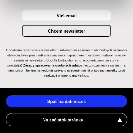
Odoslaním registrácie k Newsletteru súhlasím so zasielaním obchodných oznámení
elektronickými prostriedkami a súvisiacim spracovaním osobných údajov na účely
zasielania newsletteru Doc-Air Distribution s.r.o. a potvrdzujem, že som si
prečítal(a)
Zásady spracovania osobných údajov
, textu rozumiem a súhlasím s
ním, pričom beriem na vedomie práva tu uvedené, najmä právo na námietky proti
realizácií priameho marketingu.
Späť na dafilms.sk
Na začiatok stránky