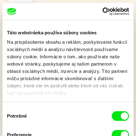
Mezi fjordy
Táto webstránka používa súbory cookies
Na prispôsobenie obsahu a reklám, poskytovanie funkcií
Životná cesta dvoch českých polárnych surfistov, ktorí na
sociálnych médií a analýzu návštevnosti používame
svojej ceste za dobrodružstvom našli viac, než čakali.
súbory cookie. Informácie o tom, ako používate naše
Zobraziť viac
webové stránky, poskytujeme aj našim partnerom v
oblasti sociálnych médií, inzercie a analýzy. Títo partneri
môžu príslušné informácie skombinovať s ďalšími
údajmi, ktoré ste im poskytli alebo ktoré od vás získali,
Film bohužiaľ nie je k dispozícii :(
keď ste používali ich služby.
Je nám ľúto, ale tento film nie je vo Vašej krajine
k dispozícií.
Výber
Potrebné
súhlasu
Preferencie