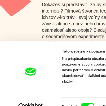
Dokážeš si predstaviť, že by si
internetu? Filmová štvorica te
ich to? Ako trávili svoj voľný ča
závislí alebo sa bez neho hrav
osamelosť alebo oboje? Sledu
o sedemdňovom experimente, 
vyskúšať na vlastnej koži.
Táto webstránka používa
Zobraziť viac
Na prispôsobenie obsahu a
používame súbory cookie. 
našim partnerom v oblasti 
skombinovať s ďalšími údaj
služby.
Viktor Kubal deťom
Výber