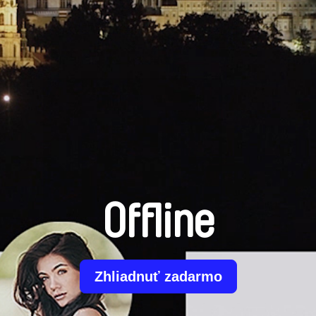
Offline
Zhliadnuť zadarmo