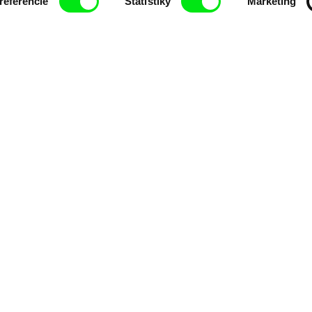
referencie
Štatistiky
Marketing
Viktor Kubal
Viktor Kubal
 a bacily
Janko Hraško u
Dita vo vz
kúzelníka
ť pravidelne informovaní o novinkách v junior