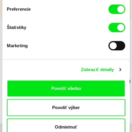
Preferencie
Štatistiky
Dievčatá v hlavej úlohe
Marketing
Zobraziť detaily
Bohdan Bláhovec
Daria Kashcheeva
Bohdan Blá
Show!
Dcéra
Show!
Povoliť všetko
Povoliť výber
Odmietnuť