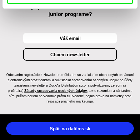
Chcete byť pravidelne informovaní o novinkách v
junior programe?
Odoslaním registrácie k Newsletteru súhlasím so zasielaním obchodných oznámení
elektronickými prostriedkami a súvisiacim spracovaním osobných údajov na účely
zasielania newsletteru Doc-Air Distribution s.r.o. a potvrdzujem, že som si
prečítal(a)
Zásady spracovania osobných údajov
, textu rozumiem a súhlasím s
ním, pričom beriem na vedomie práva tu uvedené, najmä právo na námietky proti
realizácií priameho marketingu.
Späť na dafilms.sk