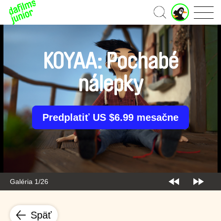
J
Domov
u
n
i
o
KOYAA: Pochabé
r
ú
nálepky
č
e
t
Predplatiť US $6.99 mesačne
Galéria 1/26
Späť