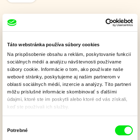
KOYAA: Pochabé
nálepky
Táto webstránka používa súbory cookies
Na prispôsobenie obsahu a reklám, poskytovanie funkcií
Koyaa by si chcel na okno svojho domu nalepiť nejaké
sociálnych médií a analýzu návštevnosti používame
nálepky, medzitým pán Havran priliepa drôtený rám na svoj
súbory cookie. Informácie o tom, ako používate naše
najnovší výtvor. Koyaa sa pokúša lepiť nálepky na sklo, no
webové stránky, poskytujeme aj našim partnerom v
stále sa odlepujú - jedna za druhou. Snaží sa ich držať
oblasti sociálnych médií, inzercie a analýzy. Títo partneri
prilepené, ale skĺznu preč, vznášajú sa vo vzduchu a
môžu príslušné informácie skombinovať s ďalšími
chichotajú sa. Koyaa zúfalo hľadá spôsob, ako tie pochabé
nálepky nalepiť na sklo! Nakoniec dostane geniálny nápad.
údajmi, ktoré ste im poskytli alebo ktoré od vás získali,
Čoskoro sú nálepky na okne a najnovšia vtáčia búdka pána
keď ste používali ich služby.
Havrana je hotová.
Zobraziť viac
Výber
Potrebné
súhlasu