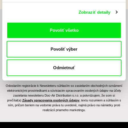
Zobraziť detaily
Chcete byť pravidelne informovaní o novinkách v
junior programe?
Povoliť všetko
Povoliť výber
Odmietnuť
Odoslaním registrácie k Newsletteru súhlasím so zasielaním obchodných oznámení
elektronickými prostriedkami a súvisiacim spracovaním osobných údajov na účely
zasielania newsletteru Doc-Air Distribution s.r.o. a potvrdzujem, že som si
prečítal(a)
Zásady spracovania osobných údajov
, textu rozumiem a súhlasím s
ním, pričom beriem na vedomie práva tu uvedené, najmä právo na námietky proti
realizácií priameho marketingu.