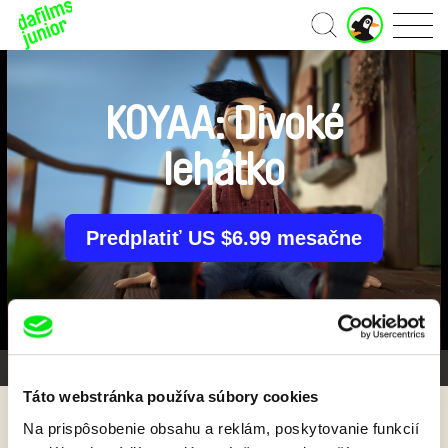
J
Domov
u
n
i
o
KOYAA: Divoké
r
ú
lehátko
č
e
t
Predplatiť US $6.99 mesačne
Galéria 1/26
Táto webstránka používa súbory cookies
Na prispôsobenie obsahu a reklám, poskytovanie funkcií
Späť