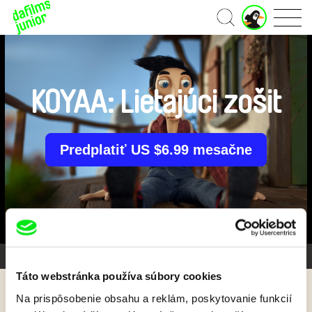
J
Domov
u
n
i
o
r
KOYAA: Lietajúci zošit
ú
č
e
t
Predplatiť US $6.99 mesačne
Galéria 1/26
Táto webstránka používa súbory cookies
Na prispôsobenie obsahu a reklám, poskytovanie funkcií
Späť