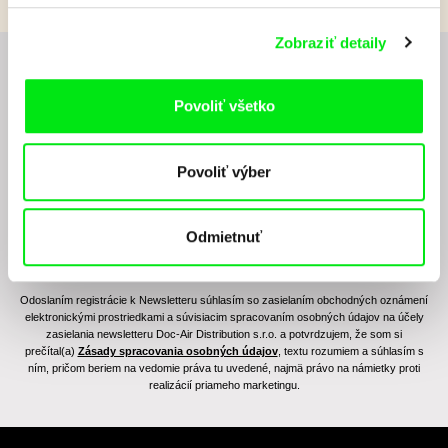
Zobraziť detaily
Chcete byť pravidelne informovaní o novinkách v
junior programe?
Povoliť všetko
Povoliť výber
Odmietnuť
Odoslaním registrácie k Newsletteru súhlasím so zasielaním obchodných oznámení
elektronickými prostriedkami a súvisiacim spracovaním osobných údajov na účely
zasielania newsletteru Doc-Air Distribution s.r.o. a potvrdzujem, že som si
prečítal(a)
Zásady spracovania osobných údajov
, textu rozumiem a súhlasím s
ním, pričom beriem na vedomie práva tu uvedené, najmä právo na námietky proti
realizácií priameho marketingu.