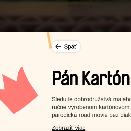
Späť
Pán Kartón
Sledujte dobrodružstvá malého
ručne vyrobenom kartónovom s
parodická road movie bez dial
Zobraziť viac