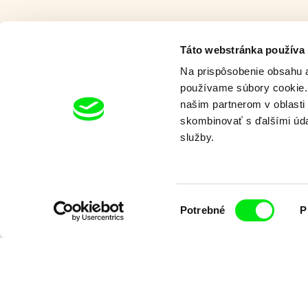
Táto webstránka používa
Na prispôsobenie obsahu a
používame súbory cookie. 
našim partnerom v oblasti 
skombinovať s ďalšími údaj
Dievčatá v hlavej úlohe
služby.
Výber
Potrebné
P
súhlasu
Bohdan Bláhovec
Daria Kashche
Show!
Dcéra