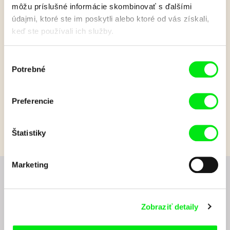
môžu príslušné informácie skombinovať s ďalšími
údajmi, ktoré ste im poskytli alebo ktoré od vás získali,
Pán Kartón: Ilúzia
keď ste používali ich služby.
Sledujte dobrodružstvá malého a zraniteľného hrdinu v ručne
Výber
vyrobenom kartónovom svete. Seriál Pán Kartón je parodická
Potrebné
súhlasu
road movie bez dialógov pre celú rodinu!
Zobraziť viac
Preferencie
Štatistiky
Marketing
Chcete byť pravidelne informovaní o novinkách v
junior programe?
Zobraziť detaily