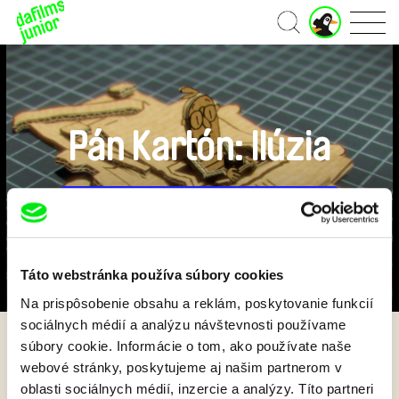
J
Domov
u
n
i
o
r
ú
Pán Kartón: Ilúzia
č
e
t
Predplatiť US $6.99 mesačne
Táto webstránka používa súbory cookies
Na prispôsobenie obsahu a reklám, poskytovanie funkcií
sociálnych médií a analýzu návštevnosti používame
súbory cookie. Informácie o tom, ako používate naše
Späť
webové stránky, poskytujeme aj našim partnerom v
oblasti sociálnych médií, inzercie a analýzy. Títo partneri