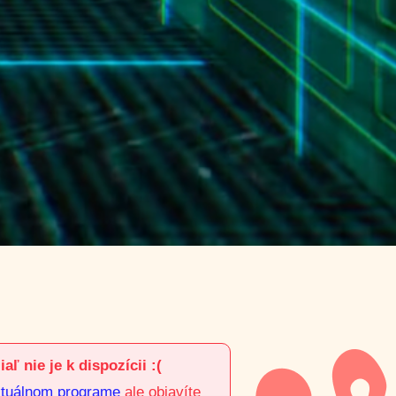
aľ nie je k dispozícii :(
tuálnom programe
ale objavíte