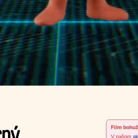
Film bohuži
rný
V našom
ak