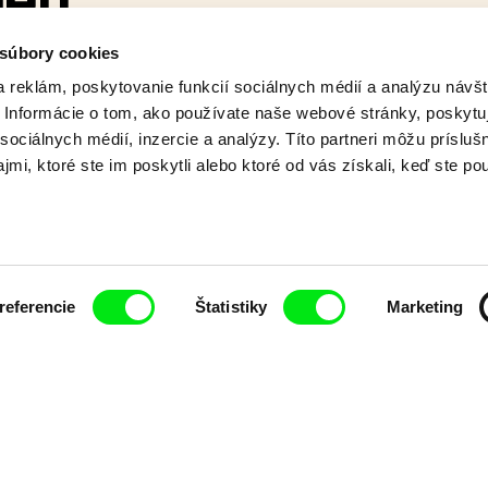
meň
 súbory cookies
nej dedinky, v ktorej žije
 reklám, poskytovanie funkcií sociálnych médií a analýzu návšt
ovský Kameň.
Informácie o tom, ako používate naše webové stránky, poskytu
sociálnych médií, inzercie a analýzy. Títo partneri môžu prísluš
mi, ktoré ste im poskytli alebo ktoré od vás získali, keď ste pou
referencie
Štatistiky
Marketing
ť pravidelne informovaní o novinkách v junior