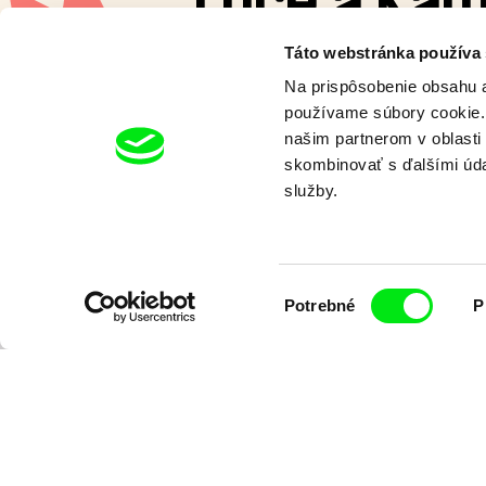
Luce a Ka
Táto webstránka používa
Jedného dňa sa uprostred pokoj
Na prispôsobenie obsahu a
Luce, z ničoho nič objaví obr
používame súbory cookie. 
našim partnerom v oblasti 
Zobraziť viac
skombinovať s ďalšími údaj
služby.
Výber
Potrebné
P
súhlasu
Chcete by