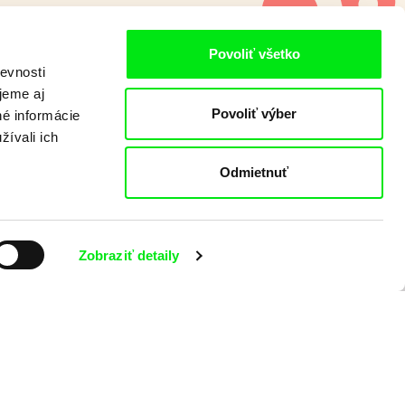
Povoliť všetko
evnosti
jeme aj
Povoliť výber
né informácie
žívali ich
Odmietnuť
Zobraziť detaily
 programe?