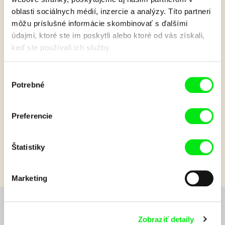
oblasti sociálnych médií, inzercie a analýzy. Títo partneri
môžu príslušné informácie skombinovať s ďalšími
údajmi, ktoré ste im poskytli alebo ktoré od vás získali,
Patouille a lietajúce
keď ste používali ich služby.
semienka
Výber
Potrebné
súhlasu
Patouille je malé stvorenie, ktoré žije v súlade s rastlinami. So
svojim kamarátom Momo objavuje úžasné vlastnosti rastlín.
Preferencie
Zobraziť viac
Štatistiky
Marketing
Chcete byť pravidelne informovaní o novinkách v
Zobraziť detaily
junior programe?