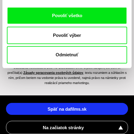
Povoliť všetko
Povoliť výber
Odmietnuť
Odoslaním registrácie k Newsletteru súhlasím so zasielaním obchodných oznámení
elektronickými prostriedkami a súvisiacim spracovaním osobných údajov na účely
zasielania newsletteru Doc-Air Distribution s.r.o. a potvrdzujem, že som si
prečítal(a)
Zásady spracovania osobných údajov
, textu rozumiem a súhlasím s
ním, pričom beriem na vedomie práva tu uvedené, najmä právo na námietky proti
realizácií priameho marketingu.
Späť na dafilms.sk
Na začiatok stránky