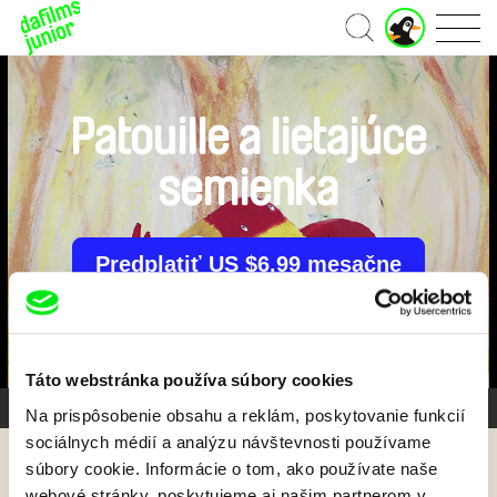
J
Domov
u
n
i
o
Patouille a lietajúce
r
ú
semienka
č
e
t
Predplatiť US $6.99 mesačne
Táto webstránka používa súbory cookies
Galéria 1/5
Na prispôsobenie obsahu a reklám, poskytovanie funkcií
sociálnych médií a analýzu návštevnosti používame
súbory cookie. Informácie o tom, ako používate naše
Späť
webové stránky, poskytujeme aj našim partnerom v