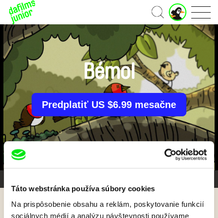
J
Domov
u
n
i
o
r
Bémol
ú
č
e
t
Predplatiť US $6.99 mesačne
Galéria 1/4
Táto webstránka používa súbory cookies
Na prispôsobenie obsahu a reklám, poskytovanie funkcií
Späť
sociálnych médií a analýzu návštevnosti používame