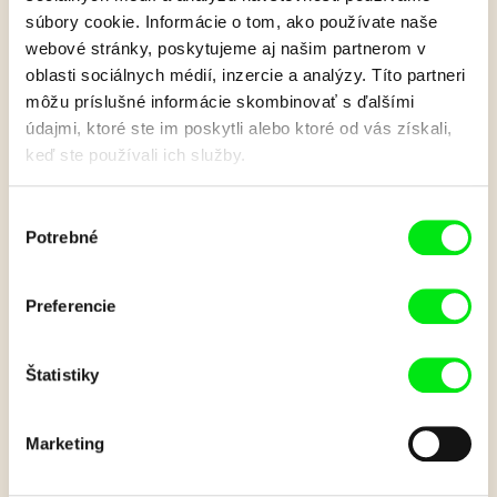
súbory cookie. Informácie o tom, ako používate naše
webové stránky, poskytujeme aj našim partnerom v
oblasti sociálnych médií, inzercie a analýzy. Títo partneri
Bémol
môžu príslušné informácie skombinovať s ďalšími
údajmi, ktoré ste im poskytli alebo ktoré od vás získali,
keď ste používali ich služby.
V lese spieva neoperený slávik. Jedného dňa sa v lese
rozpúta búrka. Slávik nemá perie, takže prechladne a už viac
nemôže spievať.
Výber
Potrebné
súhlasu
Zobraziť viac
Preferencie
Film bohužiaľ nie je k dispozícii :(
Je nám ľúto, ale tento film nie je vo Vašej krajine
Štatistiky
k dispozícií.
Marketing