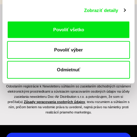
Zobraziť detaily
Chcete byť pravidelne informovaní o novinkách v
junior programe?
Povoliť všetko
Povoliť výber
Odmietnuť
Odoslaním registrácie k Newsletteru súhlasím so zasielaním obchodných oznámení
elektronickými prostriedkami a súvisiacim spracovaním osobných údajov na účely
zasielania newsletteru Doc-Air Distribution s.r.o. a potvrdzujem, že som si
prečítal(a)
Zásady spracovania osobných údajov
, textu rozumiem a súhlasím s
ním, pričom beriem na vedomie práva tu uvedené, najmä právo na námietky proti
realizácií priameho marketingu.