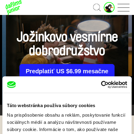
J
Domov
u
n
i
o
Jožinkovo vesmírne
r
ú
dobrodružstvo
č
e
t
Predplatiť US $6.99 mesačne
Táto webstránka používa súbory cookies
Galéria 1/3
Na prispôsobenie obsahu a reklám, poskytovanie funkcií
sociálnych médií a analýzu návštevnosti používame
súbory cookie. Informácie o tom, ako používate naše
Späť