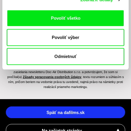
junior programe?
Povoliť všetko
Povoliť výber
Odmietnuť
Odoslaním registrácie k Newsletteru súhlasím so zasielaním obchodných oznámení
elektronickými prostriedkami a súvisiacim spracovaním osobných údajov na účely
zasielania newsletteru Doc-Air Distribution s.r.o. a potvrdzujem, že som si
prečítal(a)
Zásady spracovania osobných údajov
, textu rozumiem a súhlasím s
ním, pričom beriem na vedomie práva tu uvedené, najmä právo na námietky proti
realizácií priameho marketingu.
Späť na dafilms.sk
Na začiatok stránky