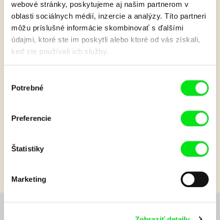
webové stránky, poskytujeme aj našim partnerom v
oblasti sociálnych médií, inzercie a analýzy. Títo partneri
môžu príslušné informácie skombinovať s ďalšími
Jožinkovo vesmírne
údajmi, ktoré ste im poskytli alebo ktoré od vás získali,
keď ste používali ich služby.
dobrodružstvo
Výber
Potrebné
súhlasu
Jožinkova zvedavosť nepozná hraníc. Túžba objavovať ho
tentoraz dovedie až do vesmíru, kde dôjde i k blízkemu
stretnutiu s tretím druhom.
Preferencie
Zobraziť viac
Štatistiky
Marketing
Chcete byť pravidelne informovaní o novinkách v
Zobraziť detaily