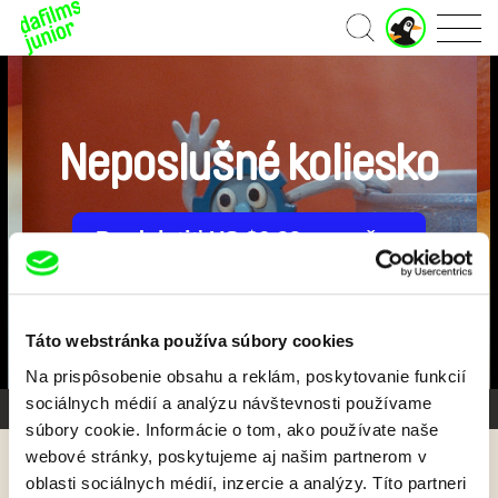
J
Domov
u
n
i
o
r
Neposlušné koliesko
ú
č
e
t
Predplatiť US $6.99 mesačne
Táto webstránka používa súbory cookies
Na prispôsobenie obsahu a reklám, poskytovanie funkcií
sociálnych médií a analýzu návštevnosti používame
Galéria 1/3
súbory cookie. Informácie o tom, ako používate naše
webové stránky, poskytujeme aj našim partnerom v
Späť
oblasti sociálnych médií, inzercie a analýzy. Títo partneri