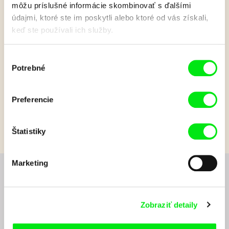
môžu príslušné informácie skombinovať s ďalšími
údajmi, ktoré ste im poskytli alebo ktoré od vás získali,
keď ste používali ich služby.
Neposlušné koliesko
Výber
Potrebné
súhlasu
O koliesku, ktoré utieklo z mlyna.
Zobraziť viac
Preferencie
Štatistiky
Marketing
Chcete byť pravidelne informovaní o novinkách v
junior programe?
Zobraziť detaily