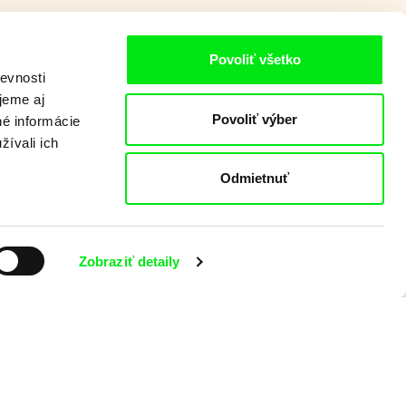
Povoliť všetko
evnosti
jeme aj
Povoliť výber
né informácie
žívali ich
Odmietnuť
Zobraziť detaily
eš
Lubomír Beneš
 Koberec
Pat a Mat: Hojdacie
kreslo
Lubomír B