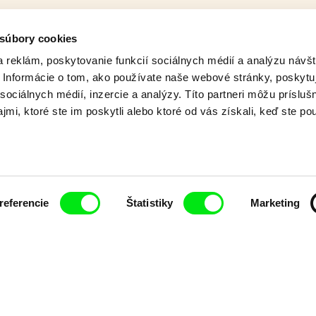
 súbory cookies
 reklám, poskytovanie funkcií sociálnych médií a analýzu návšt
Informácie o tom, ako používate naše webové stránky, poskytu
sociálnych médií, inzercie a analýzy. Títo partneri môžu prísluš
mi, ktoré ste im poskytli alebo ktoré od vás získali, keď ste pou
referencie
Štatistiky
Marketing
Lubomír Beneš
Lubomír Ben
apety
Pat a Mat: Dielňa
Pat a Mat: