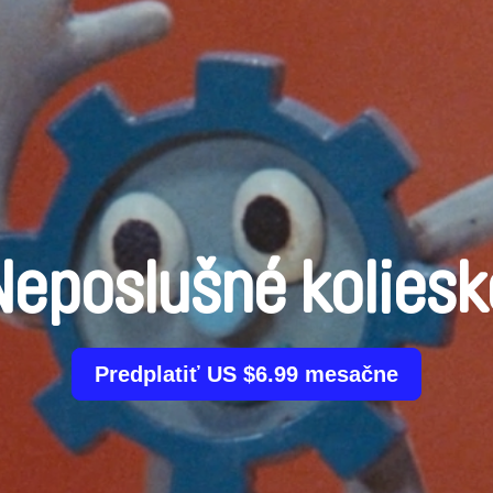
Neposlušné koliesk
Predplatiť US $6.99 mesačne