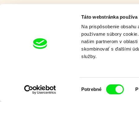
Táto webstránka používa
Na prispôsobenie obsahu a
používame súbory cookie. 
našim partnerom v oblasti 
skombinovať s ďalšími údaj
Pat a Mat
služby.
Výber
Potrebné
P
súhlasu
Lubomír Beneš
Lubomír Beneš
Pat a Mat: Domáci
Pat a Mat: T
majstri