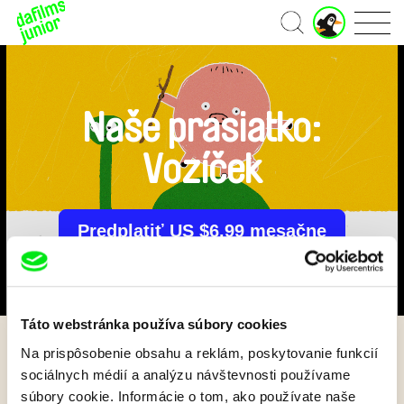
J
Domov
u
n
i
o
r
Naše prasiatko:
ú
č
Vozíček
e
t
Predplatiť US $6.99 mesačne
Táto webstránka používa súbory cookies
Na prispôsobenie obsahu a reklám, poskytovanie funkcií
Späť
sociálnych médií a analýzu návštevnosti používame
súbory cookie. Informácie o tom, ako používate naše