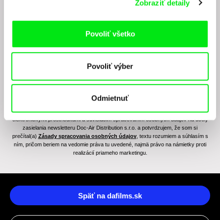
Zobraziť detaily
Chcete byť pravidelne informovaní o novinkách v
junior programe?
Povoliť všetko
Povoliť výber
Odmietnuť
Odoslaním registrácie k Newsletteru súhlasím so zasielaním obchodných oznámení
elektronickými prostriedkami a súvisiacim spracovaním osobných údajov na účely
zasielania newsletteru Doc-Air Distribution s.r.o. a potvrdzujem, že som si
prečítal(a)
Zásady spracovania osobných údajov
, textu rozumiem a súhlasím s
ním, pričom beriem na vedomie práva tu uvedené, najmä právo na námietky proti
realizácií priameho marketingu.
Späť na dafilms.sk