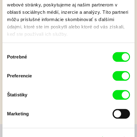
webové stránky, poskytujeme aj našim partnerom v
Naše prasiatko: Vozíček
oblasti sociálnych médií, inzercie a analýzy. Títo partneri
môžu príslušné informácie skombinovať s ďalšími
údajmi, ktoré ste im poskytli alebo ktoré od vás získali,
Naše prasiatko objavuje svet po krôčikoch – pridajte sa, je to
keď ste používali ich služby.
zábava!
Výber
Zobraziť viac
Potrebné
súhlasu
Preferencie
Film bohužiaľ nie je k dispozícii :(
Je nám ľúto, ale tento film nie je vo Vašej krajine
k dispozícií.
Štatistiky
Marketing