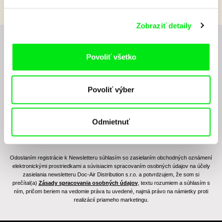
Zobraziť detaily
Chcete byť pravidelne informovaní o novinkách v
Povoliť všetko
junior programe?
Povoliť výber
Odmietnuť
Odoslaním registrácie k Newsletteru súhlasím so zasielaním obchodných oznámení
elektronickými prostriedkami a súvisiacim spracovaním osobných údajov na účely
zasielania newsletteru Doc-Air Distribution s.r.o. a potvrdzujem, že som si
prečítal(a)
Zásady spracovania osobných údajov
, textu rozumiem a súhlasím s
ním, pričom beriem na vedomie práva tu uvedené, najmä právo na námietky proti
realizácií priameho marketingu.