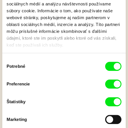
sociálnych médií a analýzu návštevnosti používame
súbory cookie. Informácie o tom, ako používate naše
Naše prasiatko:
webové stránky, poskytujeme aj našim partnerom v
oblasti sociálnych médií, inzercie a analýzy. Títo partneri
Bublifuk
môžu príslušné informácie skombinovať s ďalšími
údajmi, ktoré ste im poskytli alebo ktoré od vás získali,
keď ste používali ich služby.
Malé, zvedavé a hravé. Podobne ako najmenšie deti aj
prasiatko spoznáva veci okolo seba. Najviac sa zaujíma o tie
úplne obyčajné, ktoré sa v jeho predstavách menia na niečo
Výber
úžasné.
Potrebné
súhlasu
Zobraziť viac
Preferencie
Film bohužiaľ nie je k dispozícii :(
Štatistiky
Je nám ľúto, ale tento film nie je vo Vašej krajine
k dispozícií.
Marketing