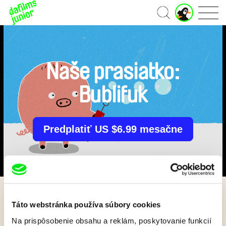
J
Domov
u
n
i
o
r
Naše prasiatko:
ú
č
Bublifuk
e
t
Predplatiť US $6.99 mesačne
Späť
Táto webstránka používa súbory cookies
Na prispôsobenie obsahu a reklám, poskytovanie funkcií