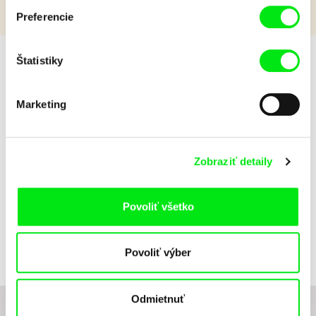
Preferencie
Štatistiky
Odporúčame
Marketing
Zobraziť detaily
Milan Baulard, Ismail
Berrahma, Flore
Pod ľadom
Povoliť všetko
Dupont, Laurie
Estampes, Quentin
Nory, Hugo Potin
Povoliť výber
Odmietnuť