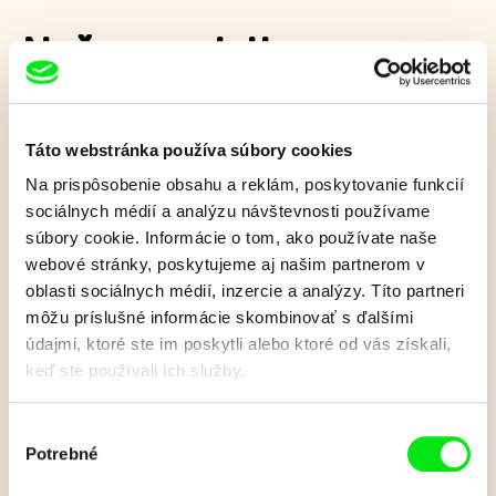
Naše prasiatko:
Kvetinka
Táto webstránka používa súbory cookies
Malé, naivné, zvedavé a hravé. Podobne ako najmenšie deti aj
Na prispôsobenie obsahu a reklám, poskytovanie funkcií
naše prasiatko spoznáva veci okolo seba. Najviac sa zaujíma
sociálnych médií a analýzu návštevnosti používame
o tie úplne obyčajné, ktoré sa v jeho predstavách menia na
súbory cookie. Informácie o tom, ako používate naše
niečo úžasné.
webové stránky, poskytujeme aj našim partnerom v
Zobraziť viac
oblasti sociálnych médií, inzercie a analýzy. Títo partneri
môžu príslušné informácie skombinovať s ďalšími
údajmi, ktoré ste im poskytli alebo ktoré od vás získali,
keď ste používali ich služby.
Film bohužiaľ nie je k dispozícii :(
Je nám ľúto, ale tento film nie je vo Vašej krajine
Výber
k dispozícií.
Potrebné
súhlasu