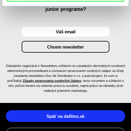
Chcete byť pravidelne informovaní o novinkách v
junior programe?
Odoslaním registrácie k Newsletteru súhlasím so zasielaním obchodných oznámení
elektronickými prostriedkami a súvisiacim spracovaním osobných údajov na účely
zasielania newsletteru Doc-Air Distribution s.r.o. a potvrdzujem, že som si
prečítal(a)
Zásady spracovania osobných údajov
, textu rozumiem a súhlasím s
ním, pričom beriem na vedomie práva tu uvedené, najmä právo na námietky proti
realizácií priameho marketingu.
Späť na dafilms.sk