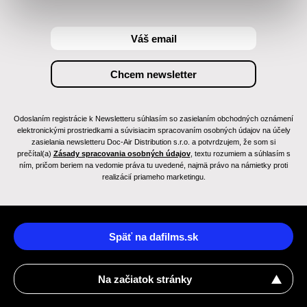
Odoslaním registrácie k Newsletteru súhlasím so zasielaním obchodných oznámení
elektronickými prostriedkami a súvisiacim spracovaním osobných údajov na účely
zasielania newsletteru Doc-Air Distribution s.r.o. a potvrdzujem, že som si
prečítal(a)
Zásady spracovania osobných údajov
, textu rozumiem a súhlasím s
ním, pričom beriem na vedomie práva tu uvedené, najmä právo na námietky proti
realizácií priameho marketingu.
Späť na dafilms.sk
Na začiatok stránky