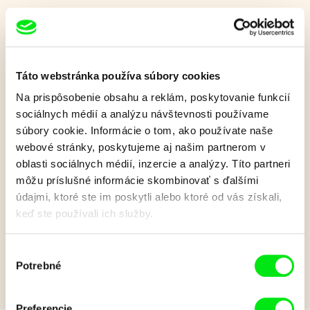
Naše prasiatko: Pitíčko
Malé, naivné, zvedavé a hravé. Podobne ako najmenšie deti aj
Táto webstránka používa súbory cookies
naše prasiatko spoznáva veci okolo seba. Najviac sa zaujíma
Na prispôsobenie obsahu a reklám, poskytovanie funkcií
o tie úplne obyčajné, ktoré sa v jeho predstavách menia na
sociálnych médií a analýzu návštevnosti používame
niečo úžasné.
súbory cookie. Informácie o tom, ako používate naše
Zobraziť viac
webové stránky, poskytujeme aj našim partnerom v
oblasti sociálnych médií, inzercie a analýzy. Títo partneri
môžu príslušné informácie skombinovať s ďalšími
údajmi, ktoré ste im poskytli alebo ktoré od vás získali,
Film bohužiaľ nie je k dispozícii :(
keď ste používali ich služby.
Je nám ľúto, ale tento film nie je vo Vašej krajine
k dispozícií.
Výber
Potrebné
súhlasu
Preferencie