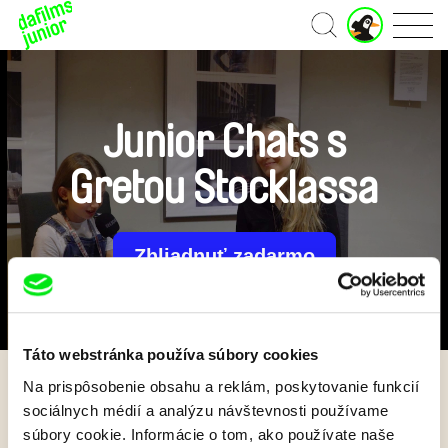
J
Domov
u
n
i
o
r
Junior Chats s
ú
č
Gretou Stocklassa
e
t
Zhliadnuť zadarmo
Táto webstránka používa súbory cookies
Na prispôsobenie obsahu a reklám, poskytovanie funkcií
Späť
sociálnych médií a analýzu návštevnosti používame
súbory cookie. Informácie o tom, ako používate naše