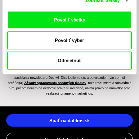
Zobraziť detaily
junior programe?
Povoliť všetko
Povoliť výber
Odmietnuť
Odoslaním registrácie k Newsletteru súhlasím so zasielaním obchodných oznámení
elektronickými prostriedkami a súvisiacim spracovaním osobných údajov na účely
zasielania newsletteru Doc-Air Distribution s.r.o. a potvrdzujem, že som si
prečítal(a)
Zásady spracovania osobných údajov
, textu rozumiem a súhlasím s
ním, pričom beriem na vedomie práva tu uvedené, najmä právo na námietky proti
realizácií priameho marketingu.
Späť na dafilms.sk