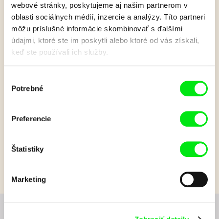
webové stránky, poskytujeme aj našim partnerom v
oblasti sociálnych médií, inzercie a analýzy. Títo partneri
Junior Chats s Gretou
môžu príslušné informácie skombinovať s ďalšími
údajmi, ktoré ste im poskytli alebo ktoré od vás získali,
Stocklassa
keď ste používali ich služby.
Náš tím Junior sa rozprával s Gretou Stocklassa, ktorá na
Výber
Medzinárodnom festivale dokumentárnych filmov Ji.hlava
Potrebné
súhlasu
predstavila svoj film BLIX NOT BOMBS. Aký je jej obľúbený
film? A ako materstvo ovplyvnilo jej tvorbu? DAFilms Junior je
zvedavý!
Preferencie
Zobraziť viac
Štatistiky
Marketing
Chcete byť pravidelne informovaní o novinkách v