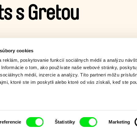
ts s Gretou
 súbory cookies
 Gretou Stocklassa, ktorá na
 reklám, poskytovanie funkcií sociálnych médií a analýzu návšt
mentárnych filmov Ji.hlava
Informácie o tom, ako používate naše webové stránky, poskytu
OT BOMBS. Aký je jej obľúbený
sociálnych médií, inzercie a analýzy. Títo partneri môžu prísluš
lo jej tvorbu? DAFilms Junior
mi, ktoré ste im poskytli alebo ktoré od vás získali, keď ste pou
referencie
Štatistiky
Marketing