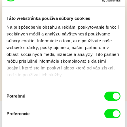
Pat a Mat: Domáci
Táto webstránka používa súbory cookies
majstri
Na prispôsobenie obsahu a reklám, poskytovanie funkcií
sociálnych médií a analýzu návštevnosti používame
súbory cookie. Informácie o tom, ako používate naše
Matovi sa nepodarí upiecť kurča, a tak Pat prinesie vajce. Keď
webové stránky, poskytujeme aj našim partnerom v
zistí, že sa z neho čoskoro vyliahne kuriatko, rozhodnú sa
oblasti sociálnych médií, inzercie a analýzy. Títo partneri
počkať...
môžu príslušné informácie skombinovať s ďalšími
Zobraziť viac
údajmi, ktoré ste im poskytli alebo ktoré od vás získali,
keď ste používali ich služby.
Výber
Potrebné
súhlasu
Preferencie
Odporúčané