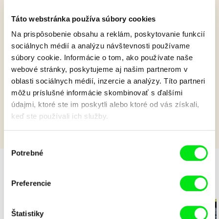
Táto webstránka používa súbory cookies
Pat a Mat: Dielňa
Na prispôsobenie obsahu a reklám, poskytovanie funkcií
sociálnych médií a analýzu návštevnosti používame
Pat má doma veľa literatúry a jeho priateľ Mat mu pomáha
súbory cookie. Informácie o tom, ako používate naše
postaviť knižnicu. Bez náradia a materiálu to však nejde, a tak
webové stránky, poskytujeme aj našim partnerom v
postupne predávajú knihy.
oblasti sociálnych médií, inzercie a analýzy. Títo partneri
Zobraziť viac
môžu príslušné informácie skombinovať s ďalšími
údajmi, ktoré ste im poskytli alebo ktoré od vás získali,
keď ste používali ich služby.
Výber
Potrebné
súhlasu
Preferencie
Pozdravy z Francúzska
Štatistiky