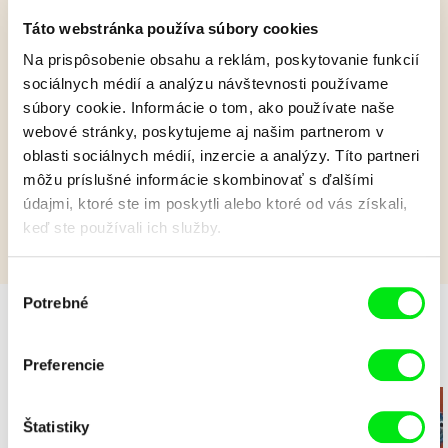
Táto webstránka používa súbory cookies
Pat a Mat: Skokani
Na prispôsobenie obsahu a reklám, poskytovanie funkcií
sociálnych médií a analýzu návštevnosti používame
súbory cookie. Informácie o tom, ako používate naše
Pat a Mat postavia rogalo a použijú všetky možné aj nemožné
prostriedky k tomu, aby vzlietli.
webové stránky, poskytujeme aj našim partnerom v
oblasti sociálnych médií, inzercie a analýzy. Títo partneri
Zobraziť viac
môžu príslušné informácie skombinovať s ďalšími
údajmi, ktoré ste im poskytli alebo ktoré od vás získali,
keď ste používali ich služby.
Výber
Potrebné
súhlasu
Preferencie
Večerníčky
Štatistiky