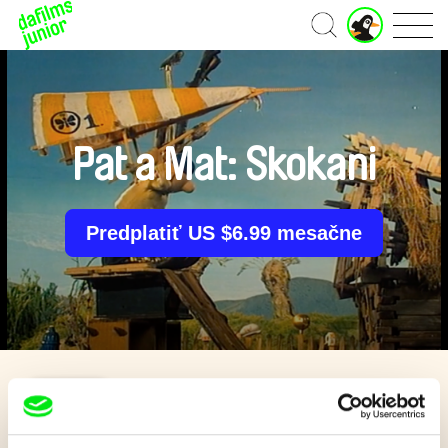
J
Domov
u
n
i
o
r
ú
Pat a Mat: Skokani
č
e
t
Predplatiť US $6.99 mesačne
Späť