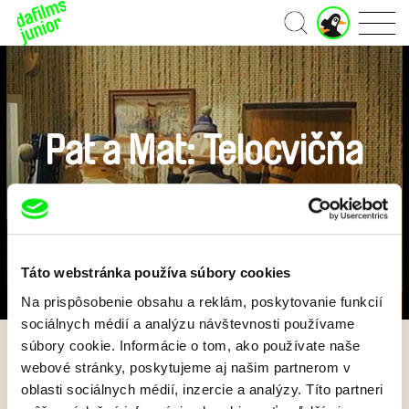
J
Domov
u
n
i
o
r
ú
Pat a Mat: Telocvičňa
č
e
t
Predplatiť US $6.99 mesačne
Táto webstránka používa súbory cookies
Na prispôsobenie obsahu a reklám, poskytovanie funkcií
sociálnych médií a analýzu návštevnosti používame
súbory cookie. Informácie o tom, ako používate naše
Späť
webové stránky, poskytujeme aj našim partnerom v
oblasti sociálnych médií, inzercie a analýzy. Títo partneri