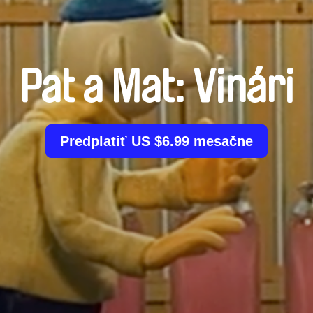
Pat a Mat: Vinári
Predplatiť US $6.99 mesačne