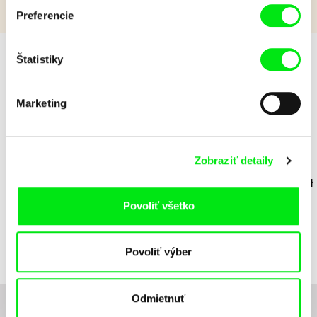
Preferencie
Štatistiky
Dievčatá v hlavej úlohe
Marketing
Zobraziť detaily
Bohdan Bláhovec
Daria Kashcheeva
Bohdan Blá
Show!
Dcéra
Show!
Povoliť všetko
Povoliť výber
Odmietnuť