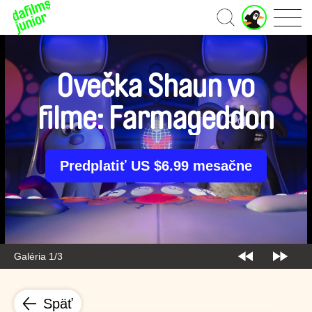
J
Domov
u
n
i
o
Ovečka Shaun vo
r
ú
filme: Farmageddon
č
e
t
Predplatiť US $6.99 mesačne
Galéria 1/3
Späť