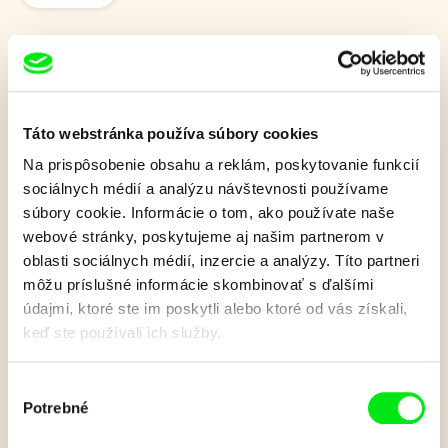
Ovečka Shaun vo filme:
Farmageddon
Táto webstránka používa súbory cookies
Na prispôsobenie obsahu a reklám, poskytovanie funkcií
sociálnych médií a analýzu návštevnosti používame
Blízke stretnutie tretieho druhu s najobľúbenejším ovčím
súbory cookie. Informácie o tom, ako používate naše
stádom v Shaunovom filmovom dobrodružstve.
webové stránky, poskytujeme aj našim partnerom v
Zobraziť viac
oblasti sociálnych médií, inzercie a analýzy. Títo partneri
môžu príslušné informácie skombinovať s ďalšími
údajmi, ktoré ste im poskytli alebo ktoré od vás získali,
keď ste používali ich služby.
Film bohužiaľ nie je k dispozícii :(
Je nám ľúto, ale tento film nie je vo Vašej krajine
k dispozícií.
Výber
Potrebné
súhlasu