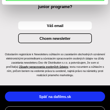
Chcete byť pravidelne informovaní o novinkách v
junior programe?
Odoslaním registrácie k Newsletteru súhlasím so zasielaním obchodných oznámení
elektronickými prostriedkami a súvisiacim spracovaním osobných údajov na účely
zasielania newsletteru Doc-Air Distribution s.r.o. a potvrdzujem, že som si
prečítal(a)
Zásady spracovania osobných údajov
, textu rozumiem a súhlasím s
ním, pričom beriem na vedomie práva tu uvedené, najmä právo na námietky proti
realizácií priameho marketingu.
Späť na dafilms.sk