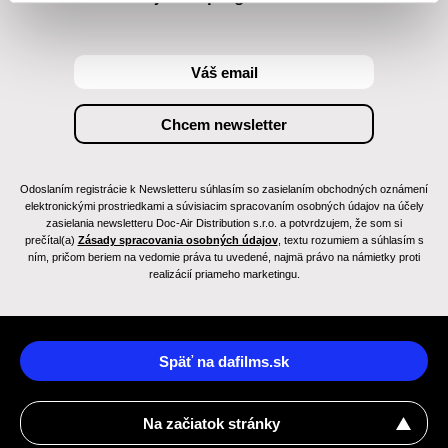
Odoslaním registrácie k Newsletteru súhlasím so zasielaním obchodných oznámení
elektronickými prostriedkami a súvisiacim spracovaním osobných údajov na účely
zasielania newsletteru Doc-Air Distribution s.r.o. a potvrdzujem, že som si
prečítal(a)
Zásady spracovania osobných údajov
, textu rozumiem a súhlasím s
ním, pričom beriem na vedomie práva tu uvedené, najmä právo na námietky proti
realizácií priameho marketingu.
Späť na dafilms.sk
Na začiatok stránky