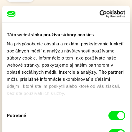
Strašidlo Cantervillské
Táto webstránka používa súbory cookies
Keď americká rodinka kúpi starý anglický zámok, netuší, že
Na prispôsobenie obsahu a reklám, poskytovanie funkcií
už má celých tristo rokov svojho stáleho nájomníka. A ten sa
sociálnych médií a analýzu návštevnosti používame
nikam sťahovať nemieni!
súbory cookie. Informácie o tom, ako používate naše
webové stránky, poskytujeme aj našim partnerom v
Zobraziť viac
oblasti sociálnych médií, inzercie a analýzy. Títo partneri
môžu príslušné informácie skombinovať s ďalšími
údajmi, ktoré ste im poskytli alebo ktoré od vás získali,
Film bohužiaľ nie je k dispozícii :(
keď ste používali ich služby.
Je nám ľúto, ale tento film nie je vo Vašej krajine
k dispozícií.
Výber
Potrebné
súhlasu