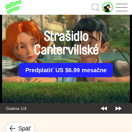
J
Domov
u
n
i
o
Strašidlo
r
ú
Cantervillské
č
e
t
Predplatiť US $6.99 mesačne
Galéria 1/4
Späť