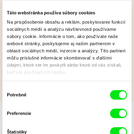
Táto webstránka používa súbory cookies
Na prispôsobenie obsahu a reklám, poskytovanie funkcií
Filante
sociálnych médií a analýzu návštevnosti používame
súbory cookie. Informácie o tom, ako používate naše
Každú noc pozoruje Paulette na oblohe rovnakú padajúcu
webové stránky, poskytujeme aj našim partnerom v
hviezdu. Jej tajným prianím, ktoré si vtedy želá, je nájsť
oblasti sociálnych médií, inzercie a analýzy. Títo partneri
svojho záhadne strateného krysieho maznáčika.
môžu príslušné informácie skombinovať s ďalšími
údajmi, ktoré ste im poskytli alebo ktoré od vás získali,
Zobraziť viac
keď ste používali ich služby.
Výber
Potrebné
súhlasu
Preferencie
Ji.hlavský špeciál
Štatistiky