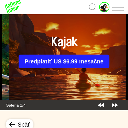
J
Domov
u
n
i
o
r
Kajak
ú
č
e
t
Predplatiť US $6.99 mesačne
Galéria 2/4
Späť