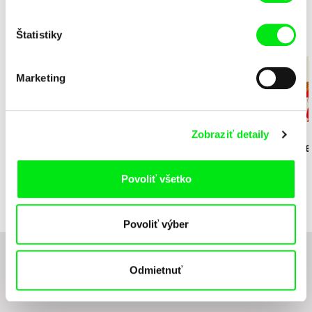
Štatistiky
Adventný kalendár 2022
Marketing
Kolja Saksida
Ignas Meilunas
Britt Raes
Zobraziť detaily
KOYAA: Zamrznutý šál
Noc má voľno
Luce a Kame
Povoliť všetko
Povoliť výber
Chcete byť pravidelne informovaní o novinkách v
Odmietnuť
junior programe?