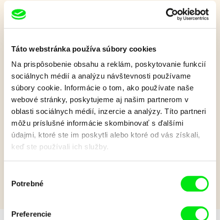
Pavúk Lukáš 8
Táto webstránka používa súbory cookies
Séria krátkych animovaných filmov o Lukášovi, zvedavom a
dobrosrdečnom pavúkovi, ktorý nikdy nevynechá príležitosť
Na prispôsobenie obsahu a reklám, poskytovanie funkcií
objavovať a skúmať svet okolo seba...
sociálnych médií a analýzu návštevnosti používame
súbory cookie. Informácie o tom, ako používate naše
Zobraziť viac
webové stránky, poskytujeme aj našim partnerom v
oblasti sociálnych médií, inzercie a analýzy. Títo partneri
môžu príslušné informácie skombinovať s ďalšími
Film bohužiaľ nie je k dispozícii :(
údajmi, ktoré ste im poskytli alebo ktoré od vás získali,
Je nám ľúto, ale tento film nie je vo Vašej krajine
keď ste používali ich služby.
k dispozícií.
Výber
Potrebné
súhlasu
Preferencie