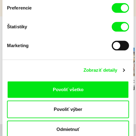
Preferencie
Štatistiky
Odporúčané
Marketing
Zobraziť detaily
Lubomír Beneš
Michaël Bolufer, Fabien
Kolja Saksid
Daphy
Pat a Mat: Nábytok
Pán Kartón: Smer jazdy
KOYAA: Lietaj
Povoliť všetko
Povoliť výber
Odmietnuť