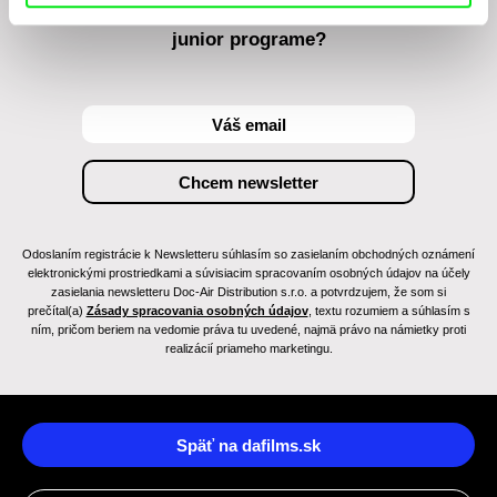
Chcete byť pravidelne informovaní o novinkách v
junior programe?
Odoslaním registrácie k Newsletteru súhlasím so zasielaním obchodných oznámení
elektronickými prostriedkami a súvisiacim spracovaním osobných údajov na účely
zasielania newsletteru Doc-Air Distribution s.r.o. a potvrdzujem, že som si
prečítal(a)
Zásady spracovania osobných údajov
, textu rozumiem a súhlasím s
ním, pričom beriem na vedomie práva tu uvedené, najmä právo na námietky proti
realizácií priameho marketingu.
Späť na dafilms.sk