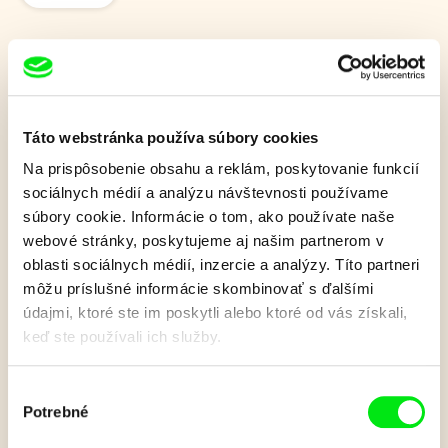
Dino Diplodok
Táto webstránka používa súbory cookies
Malý dinosaurus sníva o veľkom dobrodružstve a túži
preskúmať krásny, ale nebezpečný svet. Zistí však, že v
Na prispôsobenie obsahu a reklám, poskytovanie funkcií
skutočnosti žije v komiksovom svete. Vďaka tomu je jeho
sociálnych médií a analýzu návštevnosti používame
cesta ešte dobrodružnejšia a fantastickejšia, než spočiatku
súbory cookie. Informácie o tom, ako používate naše
očakával.
webové stránky, poskytujeme aj našim partnerom v
Zobraziť viac
oblasti sociálnych médií, inzercie a analýzy. Títo partneri
môžu príslušné informácie skombinovať s ďalšími
údajmi, ktoré ste im poskytli alebo ktoré od vás získali,
keď ste používali ich služby.
Film bohužiaľ nie je k dispozícii :(
Je nám ľúto, ale tento film nie je vo Vašej krajine
Výber
k dispozícií.
Potrebné
súhlasu