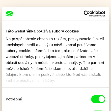
Cracké: Rodinné
trampoty 9
Táto webstránka používa súbory cookies
Na prispôsobenie obsahu a reklám, poskytovanie funkcií
Pásmo krátkych animovaných filmov o prehnane
ochranárskom pštrosom otcovi, ktorý sa snaží za každú cenu
sociálnych médií a analýzu návštevnosti používame
chrániť svojich osem pštrosích potomkov.
súbory cookie. Informácie o tom, ako používate naše
webové stránky, poskytujeme aj našim partnerom v
Zobraziť viac
oblasti sociálnych médií, inzercie a analýzy. Títo partneri
môžu príslušné informácie skombinovať s ďalšími
údajmi, ktoré ste im poskytli alebo ktoré od vás získali,
Film bohužiaľ nie je k dispozícii :(
keď ste používali ich služby.
Je nám ľúto, ale tento film nie je vo Vašej krajine
k dispozícií.
Výber
Potrebné
súhlasu