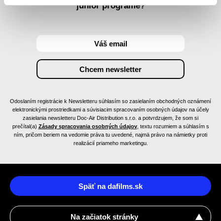
junior programe?
Odoslaním registrácie k Newsletteru súhlasím so zasielaním obchodných oznámení
elektronickými prostriedkami a súvisiacim spracovaním osobných údajov na účely
zasielania newsletteru Doc-Air Distribution s.r.o. a potvrdzujem, že som si
prečítal(a)
Zásady spracovania osobných údajov
, textu rozumiem a súhlasím s
ním, pričom beriem na vedomie práva tu uvedené, najmä právo na námietky proti
realizácií priameho marketingu.
Späť na dafilms.sk
Na začiatok stránky