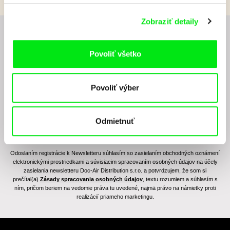
Zobraziť detaily
Chcete byť pravidelne informovaní o novinkách v
junior programe?
Povoliť všetko
Povoliť výber
Odmietnuť
Odoslaním registrácie k Newsletteru súhlasím so zasielaním obchodných oznámení
elektronickými prostriedkami a súvisiacim spracovaním osobných údajov na účely
zasielania newsletteru Doc-Air Distribution s.r.o. a potvrdzujem, že som si
prečítal(a)
Zásady spracovania osobných údajov
, textu rozumiem a súhlasím s
ním, pričom beriem na vedomie práva tu uvedené, najmä právo na námietky proti
realizácií priameho marketingu.