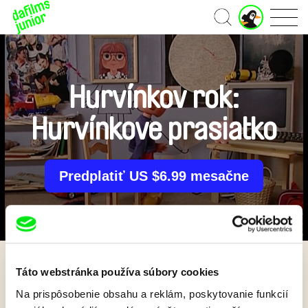
J
Domov
u
n
i
o
r
Hurvínkov rok:
ú
č
Hurvínkove prasiatko
e
t
Predplatiť US $6.99 mesačne
Táto webstránka používa súbory cookies
Späť
Na prispôsobenie obsahu a reklám, poskytovanie funkcií