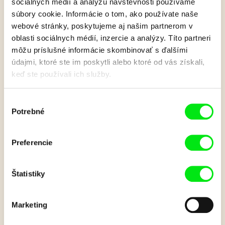
sociálnych médií a analýzu návštevnosti používame
súbory cookie. Informácie o tom, ako používate naše
Hurvínkov rok:
webové stránky, poskytujeme aj našim partnerom v
oblasti sociálnych médií, inzercie a analýzy. Títo partneri
Hurvínkove prasiatko
môžu príslušné informácie skombinovať s ďalšími
údajmi, ktoré ste im poskytli alebo ktoré od vás získali,
keď ste používali ich služby.
Mánička si zaplatila výtvarný kurz. Hurvínek sa chce tiež
pripojiť. Aby nazbieral potrebné peniaze na školné, musí rozbiť
svoje prasiatko.
Výber
Potrebné
súhlasu
Zobraziť viac
Preferencie
Film bohužiaľ nie je k dispozícii :(
Štatistiky
Je nám ľúto, ale tento film nie je vo Vašej krajine
k dispozícií.
Marketing