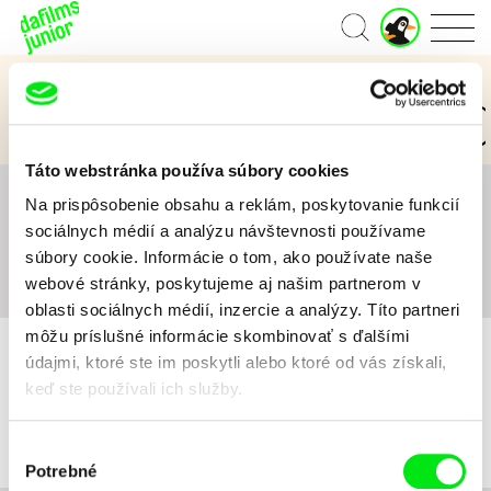
J
Domov
u
n
Kategórie Junior
i
o
3 až 6 rokov
7 až 11 rokov
12 a viac rokov
r
ú
Táto webstránka používa súbory cookies
č
e
Na prispôsobenie obsahu a reklám, poskytovanie funkcií
Všetko
A
B
C
D
E
F
G
H
I
J
K
t
sociálnych médií a analýzu návštevnosti používame
L
M
N
O
P
Q
R
S
T
U
V
W
X
súbory cookie. Informácie o tom, ako používate naše
Y
Z
#
webové stránky, poskytujeme aj našim partnerom v
oblasti sociálnych médií, inzercie a analýzy. Títo partneri
môžu príslušné informácie skombinovať s ďalšími
údajmi, ktoré ste im poskytli alebo ktoré od vás získali,
keď ste používali ich služby.
Pre vybrané kritériá nebol v katalógu nájdený žiadny film.
Výber
Potrebné
súhlasu