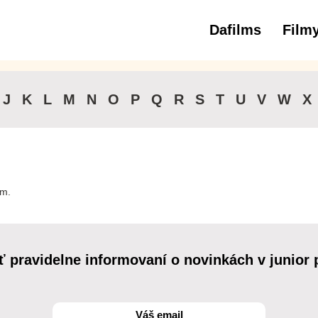
Dafilms
Film
3 až 6 roko
J
K
L
M
N
O
P
Q
R
S
T
U
V
W
X
lm.
ť pravidelne informovaní o novinkách v junior