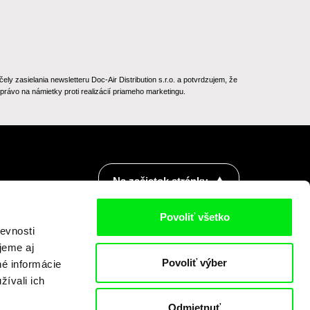
 zasielania newsletteru Doc-Air Distribution s.r.o. a potvrdzujem, že
rávo na námietky proti realizácií priameho marketingu.
Na začiatok stránky
Povoliť všetko
evnosti
jeme aj
Povoliť výber
né informácie
žívali ich
Odmietnuť