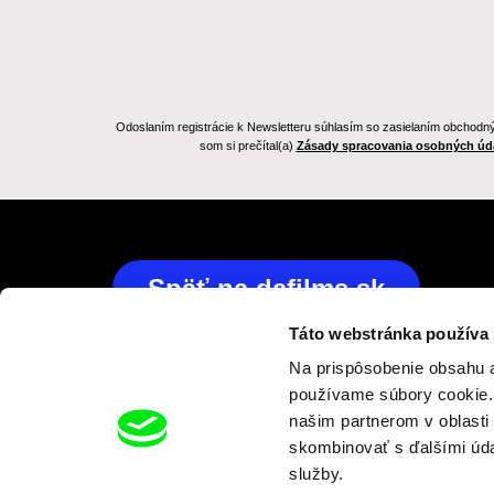
Odoslaním registrácie k Newsletteru súhlasím so zasielaním obchodnýc
som si prečítal(a)
Zásady spracovania osobných úd
Späť na dafilms.sk
Táto webstránka používa
Na prispôsobenie obsahu a
používame súbory cookie. 
našim partnerom v oblasti 
skombinovať s ďalšími údaj
služby.