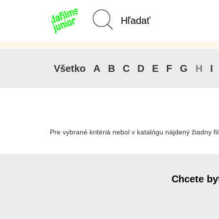
Kategórie Junior
Domov
Všetko
A
B
C
D
E
F
G
H
I
Pre vybrané kritériá nebol v katalógu nájdený žiadny fi
Chcete by